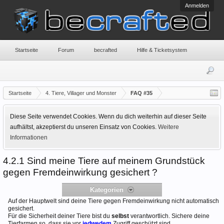
Anmelden
Startseite
Forum
becrafted
Hilfe & Ticketsystem
Startseite
4. Tiere, Villager und Monster
FAQ #35
Diese Seite verwendet Cookies. Wenn du dich weiterhin auf dieser Seite
aufhältst, akzeptierst du unseren Einsatz von Cookies.
Weitere
Informationen
4.2.1 Sind meine Tiere auf meinem Grundstück
gegen Fremdeinwirkung gesichert ?
Kategorien
Auf der Hauptwelt sind deine Tiere gegen Fremdeinwirkung nicht automatisch
gesichert.
Für die Sicherheit deiner Tiere bist du
selbst
verantwortlich. Sichere deine
Tierfarmen so, dass sie vor
jedwedem
Zugriff geschützt sind.