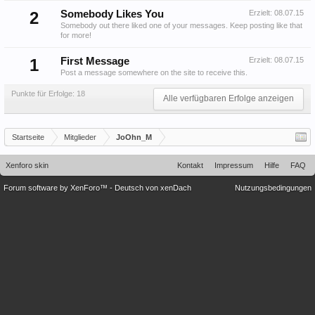
2
Somebody Likes You
Erzielt:
08.07.15
Somebody out there liked one of your messages. Keep posting like that
for more!
1
First Message
Erzielt:
08.07.15
Post a message somewhere on the site to receive this.
Punkte für Erfolge: 18
Alle verfügbaren Erfolge anzeigen
Startseite
Mitglieder
JoOhn_M
Xenforo skin
Kontakt
Impressum
Hilfe
FAQ
Forum software by XenForo™
-
Deutsch von xenDach
Nutzungsbedingungen