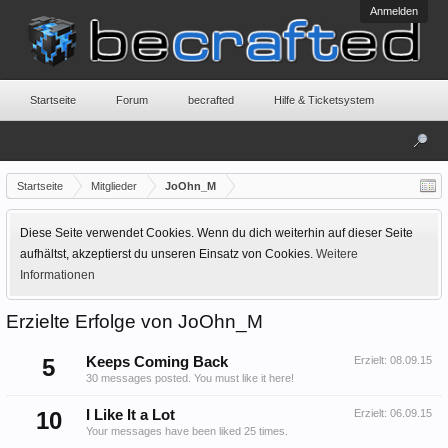
Anmelden
Startseite
Forum
becrafted
Hilfe & Ticketsystem
Startseite
Mitglieder
JoOhn_M
Diese Seite verwendet Cookies. Wenn du dich weiterhin auf dieser Seite
aufhältst, akzeptierst du unseren Einsatz von Cookies.
Weitere
Informationen
Erzielte Erfolge von JoOhn_M
5
Keeps Coming Back
Erzielt:
08.09.15
30 messages posted. You must like it here!
10
I Like It a Lot
Erzielt:
06.09.15
Your messages have been liked 25 times.