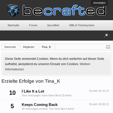
Anmelden
Startseite
Forum
becrafted
Hilfe & Ticketsystem
Startseite
Mitglieder
Tina_K
Diese Seite verwendet Cookies. Wenn du dich weiterhin auf dieser Seite
aufhältst, akzeptierst du unseren Einsatz von Cookies.
Weitere
Informationen
Erzielte Erfolge von Tina_K
10
I Like It a Lot
Erzielt:
04.10.13
Your messages have been liked 25 times.
5
Keeps Coming Back
Erzielt:
09.09.13
30 messages posted. You must like it here!