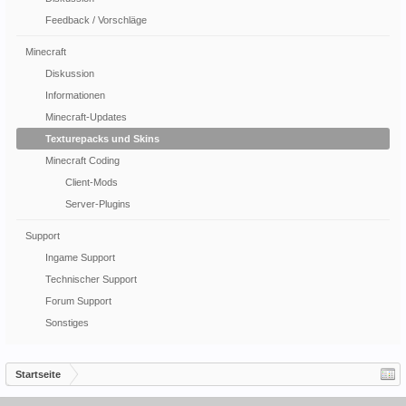
Feedback / Vorschläge
Minecraft
Diskussion
Informationen
Minecraft-Updates
Texturepacks und Skins
Minecraft Coding
Client-Mods
Server-Plugins
Support
Ingame Support
Technischer Support
Forum Support
Sonstiges
Startseite