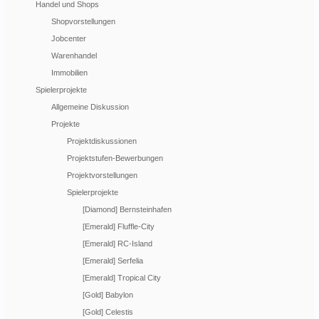
Handel und Shops
Shopvorstellungen
Jobcenter
Warenhandel
Immobilien
Spielerprojekte
Allgemeine Diskussion
Projekte
Projektdiskussionen
Projektstufen-Bewerbungen
Projektvorstellungen
Spielerprojekte
[Diamond] Bernsteinhafen
[Emerald] Fluffle-City
[Emerald] RC-Island
[Emerald] Serfelia
[Emerald] Tropical City
[Gold] Babylon
[Gold] Celestis