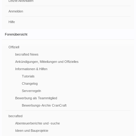
Letzte Aktivitäten
Anmelden
Hilfe
Forenübersicht
Offiziell
becrafted News
Ankündigungen, Mitteilungen und Offizielles
Informationen & Hilfen
Tutorials
Changelog
Serverregeln
Bewerbung als Teammitglied
Bewerbungs-Archiv CranCraft
becrafted
Abenteuerberichte und -suche
Ideen und Bauprojekte