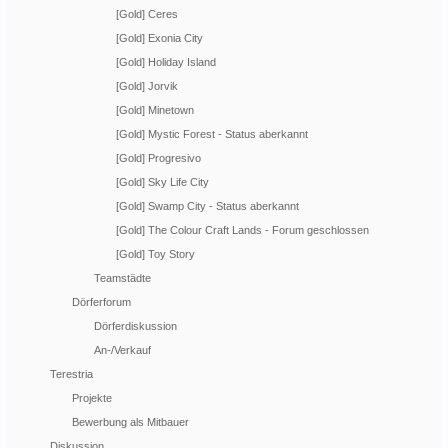
[Gold] Ceres
[Gold] Exonia City
[Gold] Holiday Island
[Gold] Jorvik
[Gold] Minetown
[Gold] Mystic Forest - Status aberkannt
[Gold] Progresivo
[Gold] Sky Life City
[Gold] Swamp City - Status aberkannt
[Gold] The Colour Craft Lands - Forum geschlossen
[Gold] Toy Story
Teamstädte
Dörferforum
Dörferdiskussion
An-/Verkauf
Terestria
Projekte
Bewerbung als Mitbauer
Diskussion