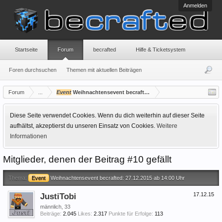
Anmelden
Startseite
Forum
becrafted
Hilfe & Ticketsystem
Foren durchsuchen
Themen mit aktuellen Beiträgen
Forum
...
Event
Weihnachtensevent becrafted: 27.12.2015 ab 14:00 Uhr
Diese Seite verwendet Cookies. Wenn du dich weiterhin auf dieser Seite
aufhältst, akzeptierst du unseren Einsatz von Cookies.
Weitere
Informationen
Mitglieder, denen der Beitrag #10 gefällt
Thema:
Event
Weihnachtensevent becrafted: 27.12.2015 ab 14:00 Uhr
JustiTobi
17.12.15
männlich, 33
Beiträge:
2.045
Likes:
2.317
Punkte für Erfolge:
113