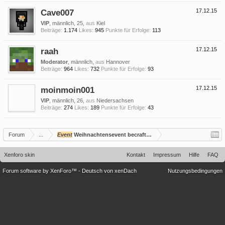
Cave007
17.12.15
VIP
, männlich, 25,
aus
Kiel
Beiträge:
1.174
Likes:
945
Punkte für Erfolge:
113
raah
17.12.15
Moderator
, männlich,
aus
Hannover
Beiträge:
964
Likes:
732
Punkte für Erfolge:
93
moinmoin001
17.12.15
VIP
, männlich, 26,
aus
Niedersachsen
Beiträge:
274
Likes:
189
Punkte für Erfolge:
43
Forum
...
Event
Weihnachtensevent becrafted: 27.12.2015 ab 14:00 Uhr
Xenforo skin
Kontakt
Impressum
Hilfe
FAQ
Forum software by XenForo™
-
Deutsch von xenDach
Nutzungsbedingungen