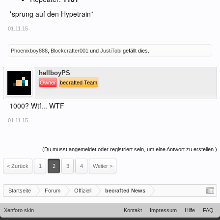
*sprung auf den Hypetrain*
01.11.15
Phoenixboy888
,
Blockcrafter001
und
JustiTobi
gefällt dies.
Offline
hellboyPS
Owner
becrafted Team
1000? Wtf... WTF
01.11.15
(Du musst angemeldet oder registriert sein, um eine Antwort zu erstellen.)
< Zurück
1
2
3
4
Weiter >
Startseite
Forum
Offiziell
becrafted News
Xenforo skin
Kontakt
Impressum
Hilfe
FAQ