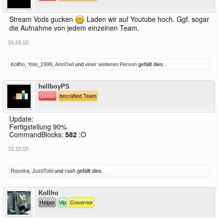
Stream Vods gucken
Laden wir auf Youtube hoch. Ggf. sogar
die Aufnahme von jedem einzelnen Team.
16.10.15
Kollho
,
Yolo_1998
,
AnnOwl
und
einer weiteren Person
gefällt dies.
Offline
hellboyPS
Owner
becrafted Team
Update:
Fertigstellung 90%
CommandBlocks:
582
:O
19.10.15
Rounira
,
JustiTobi
und
raah
gefällt dies.
Offline
Kollho
Helper
Vip
Governor