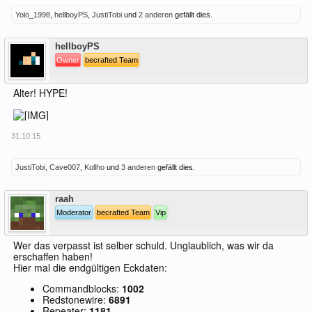
Yolo_1998
,
hellboyPS
,
JustiTobi
und
2 anderen
gefällt dies.
Offline
hellboyPS
Owner
becrafted Team
Alter! HYPE!
31.10.15
JustiTobi
,
Cave007
,
Kollho
und
3 anderen
gefällt dies.
Offline
raah
Moderator
becrafted Team
Vip
Wer das verpasst ist selber schuld. Unglaublich, was wir da
erschaffen haben!
Hier mal die endgültigen Eckdaten:
Commandblocks:
1002
Redstonewire:
6891
Repeater:
1181