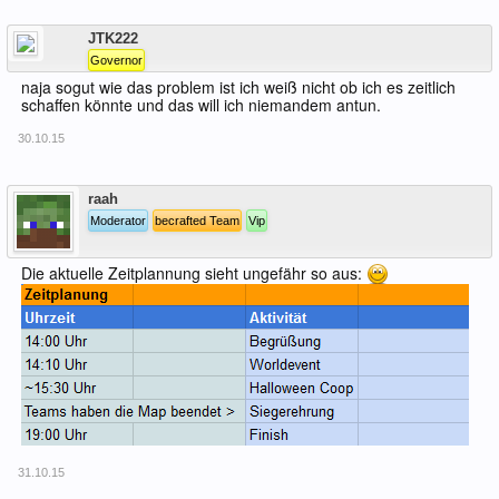
Offline
JTK222
Governor
naja sogut wie das problem ist ich weiß nicht ob ich es zeitlich
schaffen könnte und das will ich niemandem antun.
30.10.15
Offline
raah
Moderator
becrafted Team
Vip
Die aktuelle Zeitplannung sieht ungefähr so aus:
31.10.15