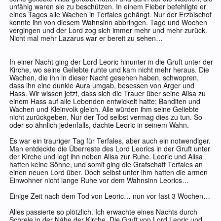
unfähig waren sie zu beschützen. In einem Fieber befehligte er
eines Tages alle Wachen in Terfales gehängt. Nur der Erzbischof
konnte ihn von diesem Wahnsinn abbringen. Tage und Wochen
vergingen und der Lord zog sich immer mehr und mehr zurück.
Nicht mal mehr Lazarus war er bereit zu sehen…
In einer Nacht ging der Lord Leoric hinunter in die Gruft unter der
Kirche, wo seine Geliebte ruhte und kam nicht mehr heraus. Die
Wachen, die ihn in dieser Nacht gesehen haben, schwopren,
dass ihn eine dunkle Aura umgab, besessen von Ärger und
Hass. Wir wissen jetzt, dass sich die Trauer über seine Alisa zu
einem Hass auf alle Lebenden entwickelt hatte; Banditen und
Wachen und Kleinvolk gleich. Alle würden ihm seine Geliebte
nicht zurückgeben. Nur der Tod selbst vermag dies zu tun. So
oder so ähnlich jedenfalls, dachte Leoric in seinem Wahn.
Es war ein trauriger Tag für Terfales, aber auch ein notwendiger.
Man entdeckte die Überreste des Lord Leorics in der Gruft unter
der Kirche und legt ihn neben Alisa zur Ruhe. Leoric und Alisa
hatten keine Söhne, und somit ging die Grafschaft Terfales an
einen neuen Lord über. Doch selbst unter ihm hatten die armen
Einwohner nicht lange Ruhe vor dem Wahnsinn Leorics…
Einige Zeit nach dem Tod von Leoric… nun vor fast 3 Wochen…
Alles passierte so plötzlich. Ich erwachte eines Nachts durch
Schreie in der Nähe der Kirche. Die Gruft von Lord Leoric und