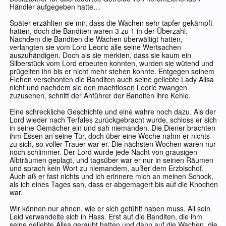
Händler aufgegeben hatte…
Später erzählten sie mir, dass die Wachen sehr tapfer gekämpft
hatten, doch die Banditen waren 3 zu 1 in der Überzahl.
Nachdem die Banditen die Wachen überwältigt hatten,
verlangten sie vom Lord Leoric alle seine Wertsachen
auszuhändigen. Doch als sie merkten, dass sie kaum ein
Silberstück vom Lord erbeuten konnten, wurden sie wütend und
prügelten ihn bis er nicht mehr stehen konnte. Entgegen seinem
Flehen verschonten die Banditen auch seine geliebte Lady Alisa
nicht und nachdem sie den machtlosen Leoric zwangen
zuzusehen, schnitt der Anführer der Banditen ihre Kehle.
Eine schreckliche Geschichte und eine wahre noch dazu. Als der
Lord wieder nach Terfales zurückgebracht wurde, schloss er sich
in seine Gemächer ein und sah niemanden. Die Diener brachten
ihm Essen an seine Tür, doch über eine Woche nahm er nichts
zu sich, so voller Trauer war er. Die nächsten Wochen waren nur
noch schlimmer. Der Lord wurde jede Nacht von grausigen
Albträumen geplagt, und tagsüber war er nur in seinen Räumen
und sprach kein Wort zu niemandem, außer dem Erzbischof.
Auch aß er fast nichts und ich erinnere mich an meinen Schock,
als ich eines Tages sah, dass er abgemagert bis auf die Knochen
war.
Wir können nur ahnen, wie er sich gefühlt haben muss. All sein
Leid verwandelte sich in Hass. Erst auf die Banditen, die ihm
seine geliebte Alisa geraubt hatten und dann auf die Wachen, die