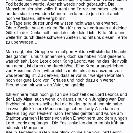
Tod bedeuten würde. Aber ich werde noch gebraucht. Die
Menschen hier sind voller Furcht und Terror und haben keinen,
an den sie sich wenden können. Ich kann sie jetzt nicht auch
noch verlassen. Bitte vergib mir.
Die Tage sind düster und wir wissen nicht was uns erwartet.
Ohne Zweifel hast du einen Plan für uns, wir vertrauen auf deine
Güte. In der Dunkelheit finde ich stets dein Licht. Bitte führe uns
weiterhin durch diese schweren Zeiten und hilf uns diesen Terror
zu überwinden…
Man sagt, eine Gruppe von mutigen Helden will sich der Ursache
des ganzen Tumults annehmen, doch sie haben nicht gesehen,
was ich sah. Lord Leoric oder König Leoric, wie ihn das Kleinvolk
nun nennt, ist durch und durch böse. Eine Kreatur angetrieben
von Hass und Zorn, will er nichts mehr, als alles auszumerzen
was lebendig ist. Zu denken, dass er vor nur wenigen Monaten
noch der gute Lord von Terfales und noch dazu ein werter
Freund von mir war – oh Vater, sei gnädig.
Ich erinnere mich noch gut an die Hochzeit des Lord Leorics und
der Lady Alisa, auch wenn ich damals nur ein Jüngling war. Der
Erzbischof Lazarus selbst hat die beiden getraut und nie habe
ich zwei glücklichere Menschen gesehen. Lady Alisa kam an
diesem Tag von Peukern nach Terfales geritten und wurde am
Stadttor warmen Herzens von allen Einwohnern und dem jungen
Lord Leoric empfangen. Die Festlichkeiten dauerten bis früh am
nächsten Morgen an.
Alle in Terfales wussten, wie glücklich die Ehe von Lord Leoric