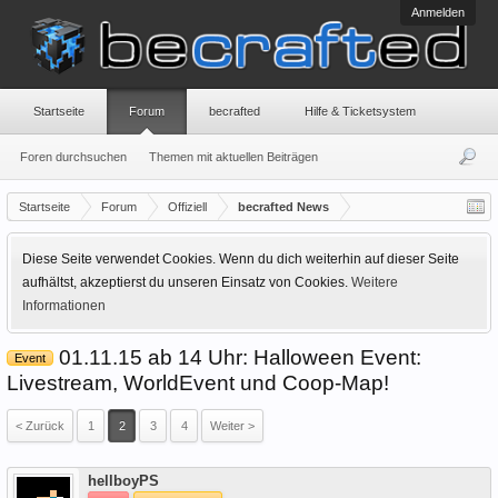
Anmelden
Startseite
Forum
becrafted
Hilfe & Ticketsystem
Foren durchsuchen
Themen mit aktuellen Beiträgen
Startseite
Forum
Offiziell
becrafted News
Diese Seite verwendet Cookies. Wenn du dich weiterhin auf dieser Seite
aufhältst, akzeptierst du unseren Einsatz von Cookies.
Weitere
Informationen
01.11.15 ab 14 Uhr: Halloween Event:
Event
Livestream, WorldEvent und Coop-Map!
< Zurück
1
2
3
4
Weiter >
Offline
hellboyPS