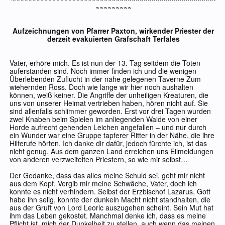
~~~~~~~~~
Aufzeichnungen von Pfarrer Paxton, wirkender Priester der
derzeit evakuierten Grafschaft Terfales
Vater, erhöre mich. Es ist nun der 13. Tag seitdem die Toten
auferstanden sind. Noch immer finden ich und die wenigen
Überlebenden Zuflucht in der nahe gelegenen Taverne Zum
wiehernden Ross. Doch wie lange wir hier noch aushalten
können, weiß keiner. Die Angriffe der unheiligen Kreaturen, die
uns von unserer Heimat vertrieben haben, hören nicht auf. Sie
sind allenfalls schlimmer geworden. Erst vor drei Tagen wurden
zwei Knaben beim Spielen im anliegenden Walde von einer
Horde aufrecht gehenden Leichen angefallen – und nur durch
ein Wunder war eine Gruppe tapferer Ritter in der Nähe, die ihre
Hilferufe hörten. Ich danke dir dafür, jedoch fürchte ich, ist das
nicht genug. Aus dem ganzen Land erreichen uns Eilmeldungen
von anderen verzweifelten Priestern, so wie mir selbst…
Der Gedanke, dass das alles meine Schuld sei, geht mir nicht
aus dem Kopf. Vergib mir meine Schwäche, Vater, doch ich
konnte es nicht verhindern. Selbst der Erzbischof Lazarus, Gott
habe ihn selig, konnte der dunkeln Macht nicht standhalten, die
aus der Gruft von Lord Leoric auszugehen scheint. Sein Mut hat
ihm das Leben gekostet. Manchmal denke ich, dass es meine
Pflicht ist, mich der Dunkelheit zu stellen, auch wenn das meinen