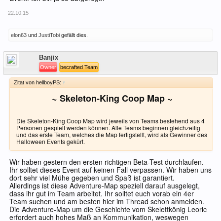
22.10.15
elon63
und
JustiTobi
gefällt dies.
Offline
Banjix
Owner
becrafted Team
Zitat von hellboyPS:
↑
~ Skeleton-King Coop Map ~
Die Skeleton-King Coop Map wird jeweils von Teams bestehend aus 4
Personen gespielt werden können. Alle Teams beginnen gleichzeitig
und das erste Team, welches die Map fertigstellt, wird als Gewinner des
Halloween Events gekürt.
Wir haben gestern den ersten richtigen Beta-Test durchlaufen.
Ihr solltet dieses Event auf keinen Fall verpassen. Wir haben uns
dort sehr viel Mühe gegeben und Spaß ist garantiert.
Allerdings ist diese Adventure-Map speziell darauf ausgelegt,
dass ihr gut im Team arbeitet. Ihr solltet euch vorab ein 4er
Team suchen und am besten hier im Thread schon anmelden.
Die Adventure-Map um die Geschichte vom Skelettkönig Leoric
erfordert auch hohes Maß an Kommunikation, weswegen