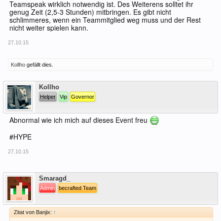
Teamspeak wirklich notwendig ist. Des Weiterens solltet ihr
genug Zeit (2,5-3 Stunden) mitbringen. Es gibt nicht
schlimmeres, wenn ein Teammitglied weg muss und der Rest
nicht weiter spielen kann.
27.10.15
Kollho
gefällt dies.
Offline
Kollho
Helper
Vip
Governor
Abnormal wie ich mich auf dieses Event freu
#HYPE
27.10.15
Offline
Smaragd_
Admin
becrafted Team
Zitat von Banjix:
↑