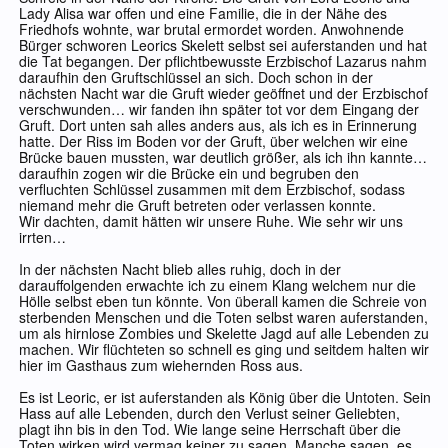
Lady Alisa war offen und eine Familie, die in der Nähe des
Friedhofs wohnte, war brutal ermordet worden. Anwohnende
Bürger schworen Leorics Skelett selbst sei auferstanden und hat
die Tat begangen. Der pflichtbewusste Erzbischof Lazarus nahm
daraufhin den Gruftschlüssel an sich. Doch schon in der
nächsten Nacht war die Gruft wieder geöffnet und der Erzbischof
verschwunden… wir fanden ihn später tot vor dem Eingang der
Gruft. Dort unten sah alles anders aus, als ich es in Erinnerung
hatte. Der Riss im Boden vor der Gruft, über welchen wir eine
Brücke bauen mussten, war deutlich größer, als ich ihn kannte…
daraufhin zogen wir die Brücke ein und begruben den
verfluchten Schlüssel zusammen mit dem Erzbischof, sodass
niemand mehr die Gruft betreten oder verlassen konnte.
Wir dachten, damit hätten wir unsere Ruhe. Wie sehr wir uns
irrten…
In der nächsten Nacht blieb alles ruhig, doch in der
darauffolgenden erwachte ich zu einem Klang welchem nur die
Hölle selbst eben tun könnte. Von überall kamen die Schreie von
sterbenden Menschen und die Toten selbst waren auferstanden,
um als hirnlose Zombies und Skelette Jagd auf alle Lebenden zu
machen. Wir flüchteten so schnell es ging und seitdem halten wir
hier im Gasthaus zum wiehernden Ross aus.
Es ist Leoric, er ist auferstanden als König über die Untoten. Sein
Hass auf alle Lebenden, durch den Verlust seiner Geliebten,
plagt ihn bis in den Tod. Wie lange seine Herrschaft über die
Toten wirken wird vermag keiner zu sagen. Manche sagen, es