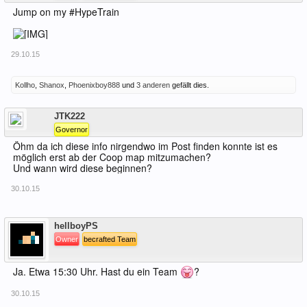
Jump on my #HypeTrain
29.10.15
Kollho
,
Shanox
,
Phoenixboy888
und
3 anderen
gefällt dies.
Offline
JTK222
Governor
Öhm da ich diese info nirgendwo im Post finden konnte ist es
möglich erst ab der Coop map mitzumachen?
Und wann wird diese beginnen?
30.10.15
Offline
hellboyPS
Owner
becrafted Team
Ja. Etwa 15:30 Uhr. Hast du ein Team
?
30.10.15