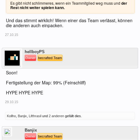
Es gibt nicht schlimmeres, wenn ein Teammitglied weg muss und
der
Rest nicht weiter spielen kann.
Und das stimmt wirklich! Wenn einer das Team verlässt, können
die anderen auch einpacken.
27.10.15
Offline
hellboyPS
Owner
becrafted Team
Soon!
Fertigstellung der Map: 99% (Feinschliff)
HYPE HYPE HYPE
29.10.15
Kollho
,
Banjix
,
Lifthrasil
und
2 anderen
gefällt dies.
Offline
Banjix
Owner
becrafted Team