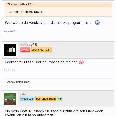
Zitat von hellboyPS:
↑
CommandBlocks:
582
:O
Wer wurde da versklavt um die alle zu programmieren
19.10.15
Offline
hellboyPS
Owner
becrafted Team
Größtenteils raah und ich, möcht ich meinen
19.10.15
Shanox
gefällt dies.
Offline
raah
Moderator
becrafted Team
Vip
Oh mein Gott. Nur noch 10 Tage bis zum großen Halloween
Event! Ich bin ja so aufgeregt..