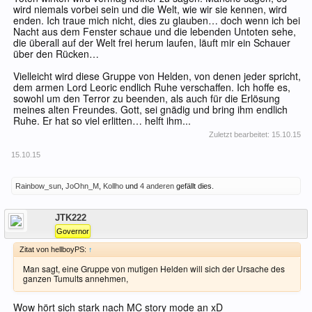
wird niemals vorbei sein und die Welt, wie wir sie kennen, wird
enden. Ich traue mich nicht, dies zu glauben… doch wenn ich bei
Nacht aus dem Fenster schaue und die lebenden Untoten sehe,
die überall auf der Welt frei herum laufen, läuft mir ein Schauer
über den Rücken…
Vielleicht wird diese Gruppe von Helden, von denen jeder spricht,
dem armen Lord Leoric endlich Ruhe verschaffen. Ich hoffe es,
sowohl um den Terror zu beenden, als auch für die Erlösung
meines alten Freundes. Gott, sei gnädig und bring ihm endlich
Ruhe. Er hat so viel erlitten… helft ihm...
Zuletzt bearbeitet:
15.10.15
15.10.15
Rainbow_sun
,
JoOhn_M
,
Kollho
und
4 anderen
gefällt dies.
Offline
JTK222
Governor
Zitat von hellboyPS:
↑
Man sagt, eine Gruppe von mutigen Helden will sich der Ursache des
ganzen Tumults annehmen,
Wow hört sich stark nach MC story mode an xD