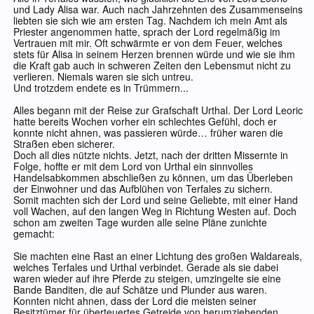
und Lady Alisa war. Auch nach Jahrzehnten des Zusammenseins
liebten sie sich wie am ersten Tag. Nachdem ich mein Amt als
Priester angenommen hatte, sprach der Lord regelmäßig im
Vertrauen mit mir. Oft schwärmte er von dem Feuer, welches
stets für Alisa in seinem Herzen brennen würde und wie sie ihm
die Kraft gab auch in schweren Zeiten den Lebensmut nicht zu
verlieren. Niemals waren sie sich untreu.
Und trotzdem endete es in Trümmern...
Alles begann mit der Reise zur Grafschaft Urthal. Der Lord Leoric
hatte bereits Wochen vorher ein schlechtes Gefühl, doch er
konnte nicht ahnen, was passieren würde… früher waren die
Straßen eben sicherer.
Doch all dies nützte nichts. Jetzt, nach der dritten Missernte in
Folge, hoffte er mit dem Lord von Urthal ein sinnvolles
Handelsabkommen abschließen zu können, um das Überleben
der Einwohner und das Aufblühen von Terfales zu sichern.
Somit machten sich der Lord und seine Geliebte, mit einer Hand
voll Wachen, auf den langen Weg in Richtung Westen auf. Doch
schon am zweiten Tage wurden alle seine Pläne zunichte
gemacht:
Sie machten eine Rast an einer Lichtung des großen Waldareals,
welches Terfales und Urthal verbindet. Gerade als sie dabei
waren wieder auf ihre Pferde zu steigen, umzingelte sie eine
Bande Banditen, die auf Schätze und Plunder aus waren.
Konnten nicht ahnen, dass der Lord die meisten seiner
Besitztümer für überteuertes Getreide von herumziehenden