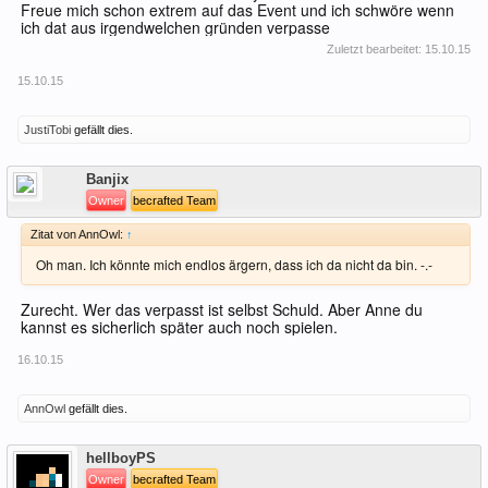
Freue mich schon extrem auf das Event und ich schwöre wenn
ich dat aus irgendwelchen gründen verpasse
Zuletzt bearbeitet:
15.10.15
15.10.15
JustiTobi
gefällt dies.
Offline
Banjix
Owner
becrafted Team
Zitat von AnnOwl:
↑
Oh man. Ich könnte mich endlos ärgern, dass ich da nicht da bin. -.-
Zurecht. Wer das verpasst ist selbst Schuld. Aber Anne du
kannst es sicherlich später auch noch spielen.
16.10.15
AnnOwl
gefällt dies.
Offline
hellboyPS
Owner
becrafted Team