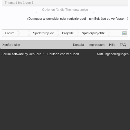
Thema 1 bis 1 von 1
Optionen für die Themenanzeige
(Du musst angemeldet oder registriert sein, um Beiträge zu verfassen. )
Forum
...
Spielerprojekte
Projekte
Spielerprojekte
Xenforo skin
Kontakt
Impressum
Hilfe
FAQ
Forum software by XenForo™
-
Deutsch von xenDach
Nutzungsbedingungen