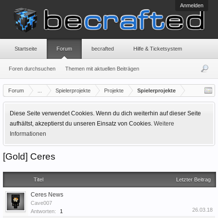
Anmelden
Startseite
Forum
becrafted
Hilfe & Ticketsystem
Foren durchsuchen
Themen mit aktuellen Beiträgen
Forum
...
Spielerprojekte
Projekte
Spielerprojekte
Diese Seite verwendet Cookies. Wenn du dich weiterhin auf dieser Seite
aufhältst, akzeptierst du unseren Einsatz von Cookies.
Weitere
Informationen
[Gold] Ceres
Titel
Letzter Beitrag
Ceres News
Cave007
26.03.18
Antworten:
1