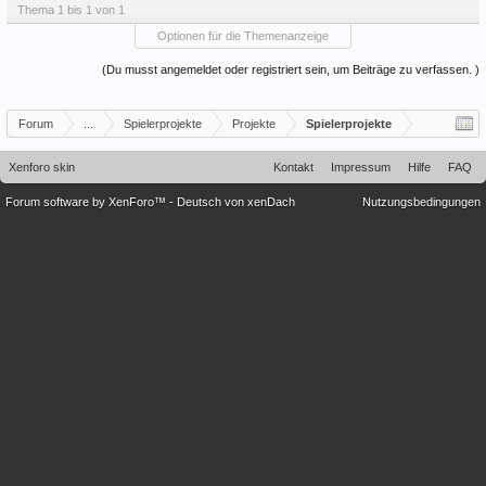
Thema 1 bis 1 von 1
Optionen für die Themenanzeige
(Du musst angemeldet oder registriert sein, um Beiträge zu verfassen. )
Forum
...
Spielerprojekte
Projekte
Spielerprojekte
Xenforo skin
Kontakt
Impressum
Hilfe
FAQ
Forum software by XenForo™
-
Deutsch von xenDach
Nutzungsbedingungen