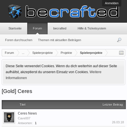
Anmelden
Startseite
Forum
becrafted
Hilfe & Ticketsystem
Foren durchsuchen
Themen mit aktuellen Beiträgen
Forum
...
Spielerprojekte
Projekte
Spielerprojekte
Diese Seite verwendet Cookies. Wenn du dich weiterhin auf dieser Seite
aufhältst, akzeptierst du unseren Einsatz von Cookies.
Weitere
Informationen
[Gold] Ceres
Titel
Letzter Beitrag
Ceres News
Cave007
26.03.18
Antworten:
1