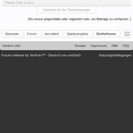
Thema 1 bis 1 von 1
Optionen für die Themenanzeige
(Du musst angemeldet oder registriert sein, um Beiträge zu verfassen. )
Startseite
Forum
becrafted
Spielerprojekte
Dörferforum
Xenforo skin
Kontakt
Impressum
Hilfe
FAQ
Forum software by XenForo™
-
Deutsch von xenDach
Nutzungsbedingungen