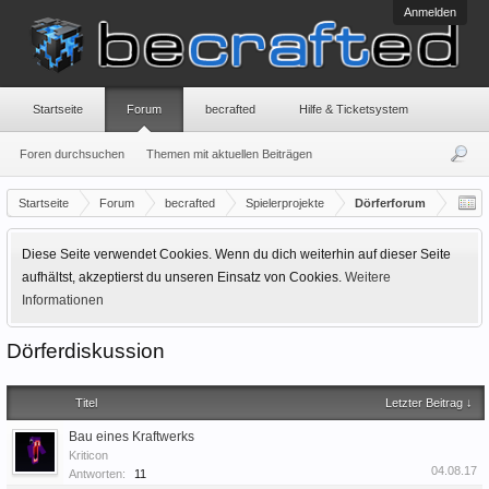
Anmelden
Startseite
Forum
becrafted
Hilfe & Ticketsystem
Foren durchsuchen
Themen mit aktuellen Beiträgen
Startseite
Forum
becrafted
Spielerprojekte
Dörferforum
Diese Seite verwendet Cookies. Wenn du dich weiterhin auf dieser Seite
aufhältst, akzeptierst du unseren Einsatz von Cookies.
Weitere
Informationen
Dörferdiskussion
Titel
Letzter Beitrag ↓
Bau eines Kraftwerks
Kriticon
04.08.17
Antworten:
11