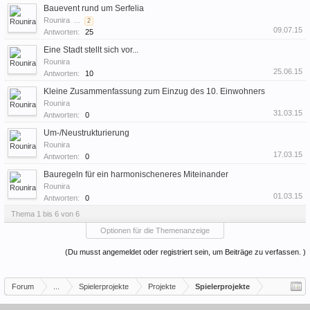
Bauevent rund um Serfelia
Rounira
...
2
09.07.15
Antworten:
25
Eine Stadt stellt sich vor...
Rounira
25.06.15
Antworten:
10
Kleine Zusammenfassung zum Einzug des 10. Einwohners
Rounira
31.03.15
Antworten:
0
Um-/Neustrukturierung
Rounira
17.03.15
Antworten:
0
Bauregeln für ein harmonischeneres Miteinander
Rounira
01.03.15
Antworten:
0
Thema 1 bis 6 von 6
Optionen für die Themenanzeige
(Du musst angemeldet oder registriert sein, um Beiträge zu verfassen. )
Forum
...
Spielerprojekte
Projekte
Spielerprojekte