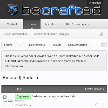
Anmelden
Startseite
Forum
becrafted
Hilfe & Ticketsystem
Foren durchsuchen
Themen mit aktuellen Beiträgen
Forum
...
Spielerprojekte
Projekte
Spielerprojekte
Diese Seite verwendet Cookies. Wenn du dich weiterhin auf dieser Seite
aufhältst, akzeptierst du unseren Einsatz von Cookies.
Weitere
Informationen
[Emerald] Serfelia
Titel
Letzter Beitrag ↓
Serfelia - ein ereignisreiches Jahr
City-News
Rounira
28.01.16
Antworten:
0