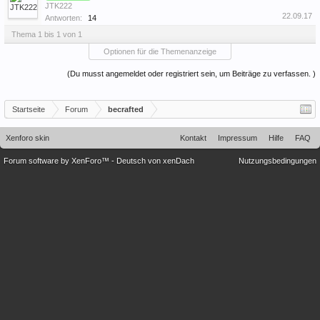
JTK222
22.09.17
Antworten:
14
Thema 1 bis 1 von 1
Optionen für die Themenanzeige
(Du musst angemeldet oder registriert sein, um Beiträge zu verfassen. )
Startseite
Forum
becrafted
Xenforo skin
Kontakt
Impressum
Hilfe
FAQ
Forum software by XenForo™
-
Deutsch von xenDach
Nutzungsbedingungen