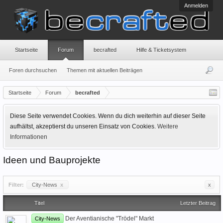
Anmelden
Startseite
Forum
becrafted
Hilfe & Ticketsystem
Foren durchsuchen
Themen mit aktuellen Beiträgen
Startseite
Forum
becrafted
Diese Seite verwendet Cookies. Wenn du dich weiterhin auf dieser Seite
aufhältst, akzeptierst du unseren Einsatz von Cookies.
Weitere
Informationen
Ideen und Bauprojekte
Filter:
City-News
x
x
Titel
Letzter Beitrag
Der Aventianische "Trödel" Markt
City-News