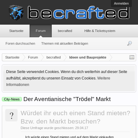
Anmelden
Startseite
Forum
becrafted
Hilfe & Ticketsystem
Foren durchsuchen
Themen mit aktuellen Beiträgen
Startseite
Forum
becrafted
Ideen und Bauprojekte
Diese Seite verwendet Cookies. Wenn du dich weiterhin auf dieser Seite
aufhältst, akzeptierst du unseren Einsatz von Cookies.
Weitere
Informationen
Der Aventianische "Trödel" Markt
City-News
?
Würdet ihr euch einen Stand mieten?
Bzw. den Markt besuchen?
Diese Umfrage wurde geschlossen: 29.04.17
Ich würde einen Stand mieten und auf dem Markt einkaufen.