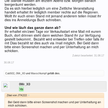
Die Stände müssen am letztem Abend bzw. Morgen danach
leergeräumt werden.
Da es sich hierbei lediglich um eine Zeitliche Veranstaltung
handelt erhaltet ihr lediglich member rechte auf die Regionen.
Wollt ihr euch einen Stand mit jemand anderem teilen müsst ihr
dies ins Anmeldungs Buch schreiben.
Und wie läuft das ganze dann ab?
Ihr erhaltet ein/zwei Tage vor Verkaufsstart eine Mail mit eurem
Buch, dort drinnen steht dann welchen Stand ihr zur Verfügung
gestellt bekommt.. Bezahlt wird entweder bei Treffen oder falls ihr
mit Dias bezahlt ist dies auch via /mail möglich. Bei Geld dann
bitte einen Screenshot machen und per Unterhaltung an mich
schicken.
Zuletzt bearbeitet:
31.08.17
30.08.17
Cab502
,
0Mr_X0
und
Maxschlumpf
gefällt dies.
Offline
0Mr_X0
Vip
Zitat von JTK222:
↑
Bei Geld dann bitte einen Screenshot machen und per Unterhaltung an
mich schicken.