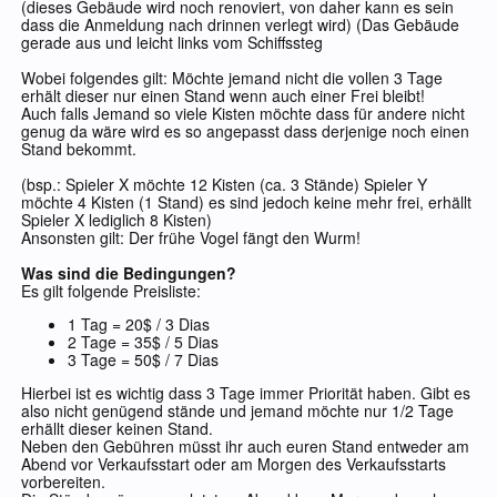
(dieses Gebäude wird noch renoviert, von daher kann es sein
dass die Anmeldung nach drinnen verlegt wird) (Das Gebäude
gerade aus und leicht links vom Schiffssteg
Wobei folgendes gilt: Möchte jemand nicht die vollen 3 Tage
erhält dieser nur einen Stand wenn auch einer Frei bleibt!
Auch falls Jemand so viele Kisten möchte dass für andere nicht
genug da wäre wird es so angepasst dass derjenige noch einen
Stand bekommt.
(bsp.: Spieler X möchte 12 Kisten (ca. 3 Stände) Spieler Y
möchte 4 Kisten (1 Stand) es sind jedoch keine mehr frei, erhällt
Spieler X lediglich 8 Kisten)
Ansonsten gilt: Der frühe Vogel fängt den Wurm!
Was sind die Bedingungen?
Es gilt folgende Preisliste:
1 Tag = 20$ / 3 Dias
2 Tage = 35$ / 5 Dias
3 Tage = 50$ / 7 Dias
Hierbei ist es wichtig dass 3 Tage immer Priorität haben. Gibt es
also nicht genügend stände und jemand möchte nur 1/2 Tage
erhällt dieser keinen Stand.
Neben den Gebühren müsst ihr auch euren Stand entweder am
Abend vor Verkaufsstart oder am Morgen des Verkaufsstarts
vorbereiten.