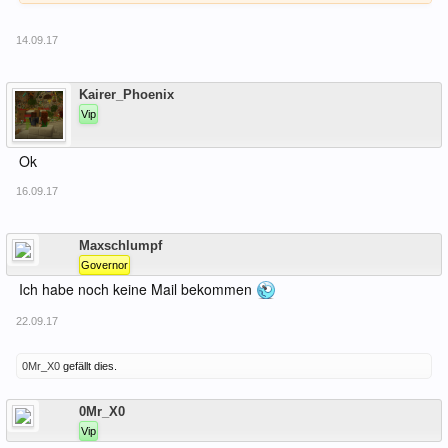
14.09.17
Offline
Kairer_Phoenix
Vip
Ok
16.09.17
Offline
Maxschlumpf
Governor
Ich habe noch keine Mail bekommen
22.09.17
0Mr_X0
gefällt dies.
Offline
0Mr_X0
Vip