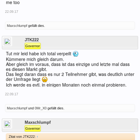
me too
22.09.17
Maxschlumpf
gefällt dies.
Offline
JTK222
Governor
Tut mir leid habe ich total verpeilt
Kümmere mich gleich darum.
Aber gleich im voraus, dass ist das einzige und letzte mal dass
es diesen Markt gibt.
Das liegt daran dass es nur 2 Teilnehmer gibt, was deutlich unter
der Umfrage liegt
Ich werde es evtl. in einigen Monaten noch einmal probieren.
22.09.17
Maxschlumpf
und
0Mr_X0
gefällt dies.
Offline
Maxschlumpf
Governor
Zitat von JTK222:
↑