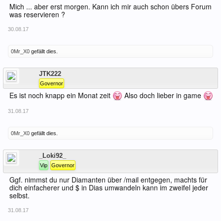
Mich ... aber erst morgen. Kann ich mir auch schon übers Forum
was reservieren ?
30.08.17
0Mr_X0
gefällt dies.
Offline
JTK222
Governor
Es ist noch knapp ein Monat zeit
Also doch lieber in game
31.08.17
0Mr_X0
gefällt dies.
Offline
_Loki92_
Vip
Governor
Ggf. nimmst du nur Diamanten über /mail entgegen, machts für
dich einfacherer und $ in Dias umwandeln kann im zweifel jeder
selbst.
31.08.17