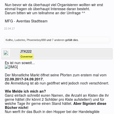
Nun bevor wir da überhaupt viel Organisieren wollten wir erst
einmal fragen ob überhaupt Interesse daran besteht.
Darum bitten wir um teilnahme an der Umfrage ^^
MFG - Aventias Stadtteam
22.04.17
Kollho
,
Ludorino
,
Phoenixboy888
und
7 anderen
gefällt dies.
Offline
JTK222
Governor
Es ist nun soweit...
Der Monatliche Markt öffnet seine Pforten zum erstem mal vom
22.09.2017-24.09.2017
,
die Anmeldung ist ab nun geöffnet wird jedoch noch verschönert.
Wie Melde ich mich an?
Ganz einfach schreibt euren Namen, die Anzahl an Kisten die ihr
gerne hättet (ihr könnt 2 Schilder pro Kiste aufstellen!) und für
welche Tage ihr gerne einen Stand hättet.
Aber Signiert diese
Bücher nicht!
Nun werft ihr das Buch in den Hopper bei der Handelsgilde