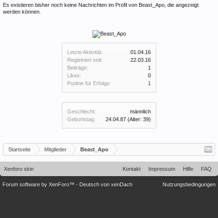
Es existieren bisher noch keine Nachrichten im Profil von Beast_Apo, die angezeigt
werden können.
Letzte Aktivität:
01.04.16
Registriert seit:
22.03.16
Beiträge:
1
Likes:
0
Punkte für Erfolge:
1
Geschlecht:
männlich
Geburtstag:
24.04.87
(Alter: 39)
Startseite
Mitglieder
Beast_Apo
Xenforo skin
Kontakt
Impressum
Hilfe
FAQ
Forum software by XenForo™
-
Deutsch von xenDach
Nutzungsbedingungen