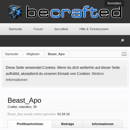
Anmelden
Startseite
Forum
becrafted
Hilfe & Ticketsystem
Startseite
Mitglieder
Beast_Apo
Diese Seite verwendet Cookies. Wenn du dich weiterhin auf dieser Seite
aufhältst, akzeptierst du unseren Einsatz von Cookies.
Weitere
Informationen
Beast_Apo
Crafter
, männlich, 39
Beast_Apo wurde zuletzt gesehen:
01.04.16
Profilnachrichten
Beiträge
Informationen