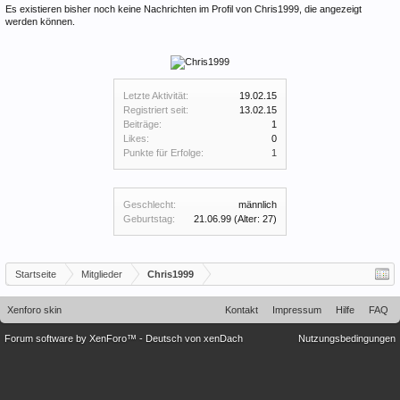
Es existieren bisher noch keine Nachrichten im Profil von Chris1999, die angezeigt
werden können.
Letzte Aktivität:
19.02.15
Registriert seit:
13.02.15
Beiträge:
1
Likes:
0
Punkte für Erfolge:
1
Geschlecht:
männlich
Geburtstag:
21.06.99
(Alter: 27)
Startseite
Mitglieder
Chris1999
Xenforo skin
Kontakt
Impressum
Hilfe
FAQ
Forum software by XenForo™
-
Deutsch von xenDach
Nutzungsbedingungen