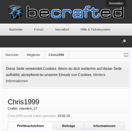
Anmelden
Startseite
Forum
becrafted
Hilfe & Ticketsystem
Startseite
Mitglieder
Chris1999
Diese Seite verwendet Cookies. Wenn du dich weiterhin auf dieser Seite
aufhältst, akzeptierst du unseren Einsatz von Cookies.
Weitere
Informationen
Chris1999
Crafter
, männlich, 27
Chris1999 wurde zuletzt gesehen:
19.02.15
Profilnachrichten
Beiträge
Informationen