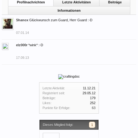
Profilnachrichten
Letzte Aktivitäten
Beiträge
Informationen
Shanox
Glückwunsch zum Guard, Herr Guard :-D
07.01.14
elz000r
*wink* :-D
17.09.13
Letzte Aktivität:
11.12.21
Registriert seit:
29.05.12
Beiträge:
179
Likes:
252
Punkte für Erfolge:
63
Dieses Mitglied folgt:
1