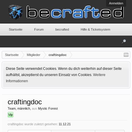
Anmelden
Startseite
Forum
becrafted
Hilfe & Ticketsystem
Startseite
Mitglieder
craftingdoc
Diese Seite verwendet Cookies. Wenn du dich weiterhin auf dieser Seite
aufhältst, akzeptierst du unseren Einsatz von Cookies.
Weitere
Informationen
craftingdoc
Team
, männlich,
aus
Mystic Forest
Vip
craftingdoc wurde zuletzt gesehen:
11.12.21