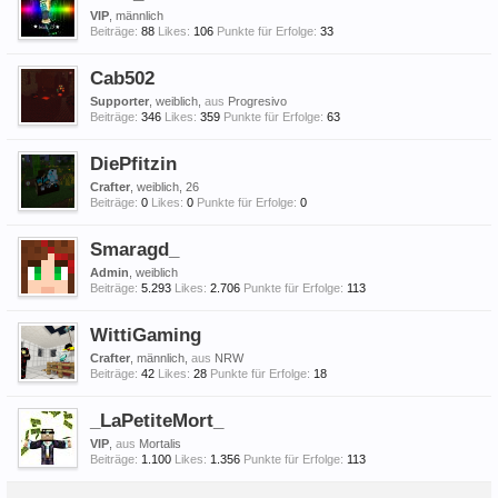
VIP
, männlich
Beiträge:
88
Likes:
106
Punkte für Erfolge:
33
Cab502
Supporter
, weiblich,
aus
Progresivo
Beiträge:
346
Likes:
359
Punkte für Erfolge:
63
DiePfitzin
Crafter
, weiblich, 26
Beiträge:
0
Likes:
0
Punkte für Erfolge:
0
Smaragd_
Admin
, weiblich
Beiträge:
5.293
Likes:
2.706
Punkte für Erfolge:
113
WittiGaming
Crafter
, männlich,
aus
NRW
Beiträge:
42
Likes:
28
Punkte für Erfolge:
18
_LaPetiteMort_
VIP
,
aus
Mortalis
Beiträge:
1.100
Likes:
1.356
Punkte für Erfolge:
113