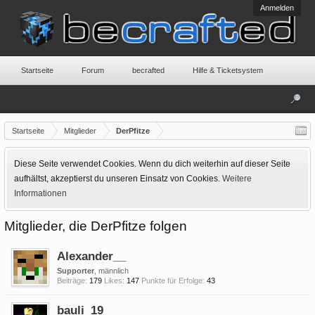
Anmelden
Startseite
Forum
becrafted
Hilfe & Ticketsystem
Startseite
Mitglieder
DerPfitze
Diese Seite verwendet Cookies. Wenn du dich weiterhin auf dieser Seite
aufhältst, akzeptierst du unseren Einsatz von Cookies.
Weitere
Informationen
Mitglieder, die DerPfitze folgen
Alexander__
Supporter
, männlich
Beiträge:
179
Likes:
147
Punkte für Erfolge:
43
bauli_19