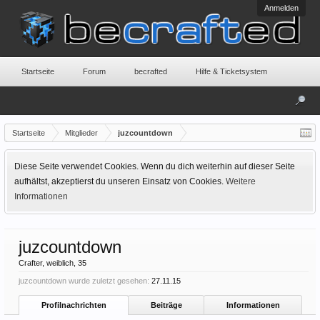
Anmelden
Startseite
Forum
becrafted
Hilfe & Ticketsystem
Startseite
Mitglieder
juzcountdown
Diese Seite verwendet Cookies. Wenn du dich weiterhin auf dieser Seite
aufhältst, akzeptierst du unseren Einsatz von Cookies.
Weitere
Informationen
juzcountdown
Crafter
, weiblich, 35
juzcountdown wurde zuletzt gesehen:
27.11.15
Profilnachrichten
Beiträge
Informationen