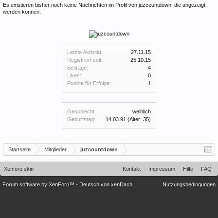
Es existieren bisher noch keine Nachrichten im Profil von juzcountdown, die angezeigt
werden können.
Letzte Aktivität:
27.11.15
Registriert seit:
25.10.15
Beiträge:
4
Likes:
0
Punkte für Erfolge:
1
Geschlecht:
weiblich
Geburtstag:
14.03.91
(Alter: 35)
Startseite
Mitglieder
juzcountdown
Xenforo skin
Kontakt
Impressum
Hilfe
FAQ
Forum software by XenForo™
-
Deutsch von xenDach
Nutzungsbedingungen