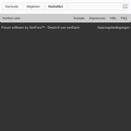
Startseite
Mitglieder
NadiaMut
Xenforo skin
Kontakt
Impressum
Hilfe
FAQ
Forum software by XenForo™
-
Deutsch von xenDach
Nutzungsbedingungen