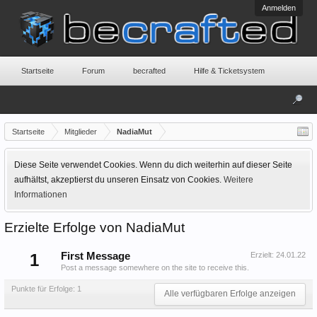
Anmelden
Startseite
Forum
becrafted
Hilfe & Ticketsystem
Startseite
Mitglieder
NadiaMut
Diese Seite verwendet Cookies. Wenn du dich weiterhin auf dieser Seite
aufhältst, akzeptierst du unseren Einsatz von Cookies.
Weitere
Informationen
Erzielte Erfolge von NadiaMut
1
First Message
Erzielt:
24.01.22
Post a message somewhere on the site to receive this.
Punkte für Erfolge: 1
Alle verfügbaren Erfolge anzeigen