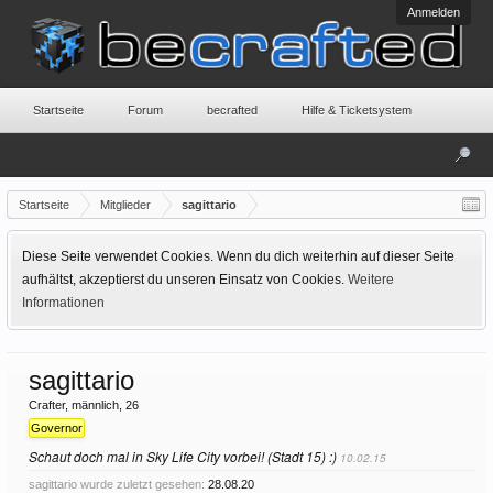
Anmelden
Startseite
Forum
becrafted
Hilfe & Ticketsystem
Startseite
Mitglieder
sagittario
Diese Seite verwendet Cookies. Wenn du dich weiterhin auf dieser Seite
aufhältst, akzeptierst du unseren Einsatz von Cookies.
Weitere
Informationen
sagittario
Crafter
, männlich, 26
Governor
Schaut doch mal in Sky Life City vorbei! (Stadt 15) :)
10.02.15
sagittario wurde zuletzt gesehen:
28.08.20