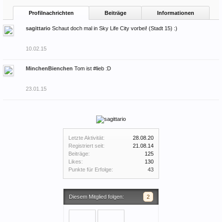
Profilnachrichten
Beiträge
Informationen
sagittario
Schaut doch mal in Sky Life City vorbei! (Stadt 15) :)
10.02.15
MinchenBienchen
Tom ist #lieb :D
23.01.15
Letzte Aktivität:
28.08.20
Registriert seit:
21.08.14
Beiträge:
125
Likes:
130
Punkte für Erfolge:
43
Diesem Mitglied folgen:
2