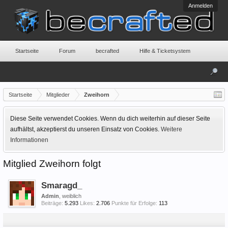
Anmelden
Startseite
Forum
becrafted
Hilfe & Ticketsystem
Startseite
Mitglieder
Zweihorn
Diese Seite verwendet Cookies. Wenn du dich weiterhin auf dieser Seite
aufhältst, akzeptierst du unseren Einsatz von Cookies.
Weitere
Informationen
Mitglied Zweihorn folgt
Smaragd_
Admin
, weiblich
Beiträge:
5.293
Likes:
2.706
Punkte für Erfolge:
113