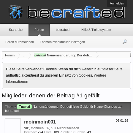
Anmelden
Startseite
Forum
becrafted
Hilfe & Ticketsystem
Foren durchsuchen
Themen mit aktuellen Beiträgen
Forum
...
Tutorial
Namensänderung: Der definitive Guide für Name-Chang
Diese Seite verwendet Cookies. Wenn du dich weiterhin auf dieser Seite
aufhältst, akzeptierst du unseren Einsatz von Cookies.
Weitere
Informationen
Mitglieder, denen der Beitrag #1 gefällt
Thema:
Tutorial
Namensänderung: Der definitive Guide für Name-Changes auf
becrafted
moinmoin001
06.01.16
VIP
, männlich, 26,
aus
Niedersachsen
Beiträge:
274
Likes:
189
Punkte für Erfolge:
43