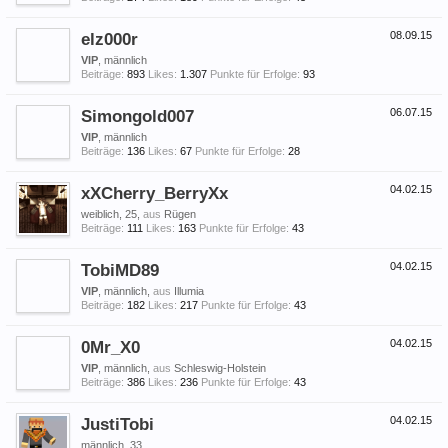
elz000r
08.09.15
VIP
, männlich
Beiträge:
893
Likes:
1.307
Punkte für Erfolge:
93
Simongold007
06.07.15
VIP
, männlich
Beiträge:
136
Likes:
67
Punkte für Erfolge:
28
xXCherry_BerryXx
04.02.15
weiblich, 25,
aus
Rügen
Beiträge:
111
Likes:
163
Punkte für Erfolge:
43
TobiMD89
04.02.15
VIP
, männlich,
aus
Illumia
Beiträge:
182
Likes:
217
Punkte für Erfolge:
43
0Mr_X0
04.02.15
VIP
, männlich,
aus
Schleswig-Holstein
Beiträge:
386
Likes:
236
Punkte für Erfolge:
43
JustiTobi
04.02.15
männlich, 33