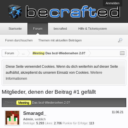
Anmelden
Startseite
Forum
becrafted
Hilfe & Ticketsystem
Foren durchsuchen
Themen mit aktuellen Beiträgen
Forum
...
Meeting
Das bcd-Wiedersehen 2.0?
Diese Seite verwendet Cookies. Wenn du dich weiterhin auf dieser Seite
aufhältst, akzeptierst du unseren Einsatz von Cookies.
Weitere
Informationen
Mitglieder, denen der Beitrag #1 gefällt
Thema:
Meeting
Das bcd-Wiedersehen 2.0?
Smaragd_
11.06.21
Admin
, weiblich
Beiträge:
5.293
Likes:
2.706
Punkte für Erfolge:
113