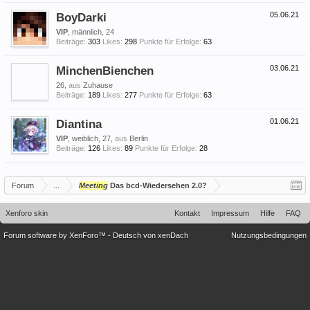
BoyDarki
05.06.21
VIP
, männlich, 24
Beiträge:
303
Likes:
298
Punkte für Erfolge:
63
MinchenBienchen
03.06.21
26,
aus
Zuhause
Beiträge:
189
Likes:
277
Punkte für Erfolge:
63
Diantina
01.06.21
VIP
, weiblich, 27,
aus
Berlin
Beiträge:
126
Likes:
89
Punkte für Erfolge:
28
Forum
...
Meeting
Das bcd-Wiedersehen 2.0?
Xenforo skin
Kontakt
Impressum
Hilfe
FAQ
Forum software by XenForo™
-
Deutsch von xenDach
Nutzungsbedingungen