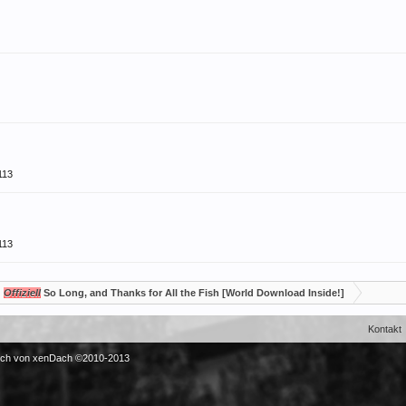
113
113
Offiziell
So Long, and Thanks for All the Fish [World Download Inside!]
Kontakt
sch von xenDach
©2010-2013