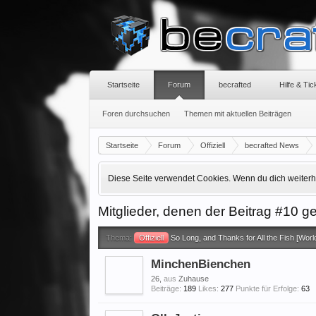
Startseite
Forum
becrafted
Hilfe & Ti
Foren durchsuchen
Themen mit aktuellen Beiträgen
Startseite
Forum
Offiziell
becrafted News
Diese Seite verwendet Cookies. Wenn du dich weiterhin
Mitglieder, denen der Beitrag #10 gef
Thema:
Offiziell
So Long, and Thanks for All the Fish [Worl
MinchenBienchen
26,
aus
Zuhause
Beiträge:
189
Likes:
277
Punkte für Erfolge:
63