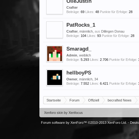
OlleJustin
Crafter
Beiträge:
69
Likes:
48
Punkte für Erfolge:
28
PatRocks_1
Crafter
, männlich,
aus
Dillingen Donau
Beiträge:
104
Likes:
93
Punkte für Erfolge:
28
Smaragd_
Admin
, weiblich
Beiträge:
5.293
Likes:
2.706
Punkte für Erfolge:
hellboyPS
Owner
, männlich, 34
Beiträge:
7.552
Likes:
6.421
Punkte für Erfolge:
Startseite
Forum
Offiziell
becrafted News
Xenforo skin
by
Xenfocus
Forum software by XenForo™
©2010-2013 XenForo Ltd.
-
Deut