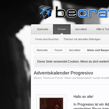
Startseite
Forum
becrafted
Hilfe & Ti
Foren durchsuchen
Themen mit aktuellen Beiträgen
Startseite
Forum
becrafted
Ideen und Baupr
Diese Seite verwendet Cookies. Wenn du dich weiterhin
Adventskalender Progresivo
Dieses Thema im Forum "
Ideen und Bauprojekte
" wurde erstell
Hallo an alle!
In Progresivo ist ein A
versteckten Raum irgen