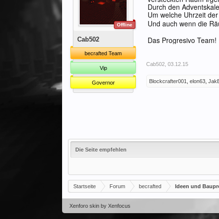
Durch den Adventskalen
Um welche Uhrzeit der 
Und auch wenn die Räu
Offline
Das Progresivo Team!
Cab502
becrafted Team
Cab502
,
03.12.15
Vip
Blockcrafter001
,
elon63
,
Jak
Governor
Die Seite empfehlen
Startseite
Forum
becrafted
Ideen und Baupr
Xenforo skin
by
Xenfocus