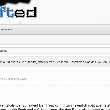
cketsystem
ojekte
 auf dieser Seite aufhältst, akzeptierst du unseren Einsatz von Cookies.
Weitere 
t von
Cab502
,
03.12.15
.
dventskalender zu finden! Der Treat kommt zwar ziemlich spät aber jetzt
dwo in die Stadt und auf denjenigen, der den Raum als 1. findet warten