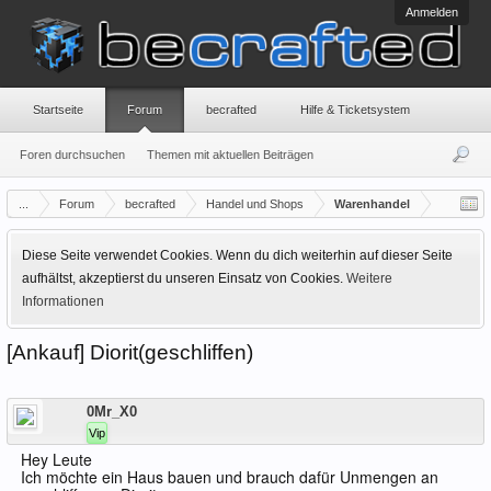
Anmelden
Startseite
Forum
becrafted
Hilfe & Ticketsystem
Foren durchsuchen
Themen mit aktuellen Beiträgen
...
Forum
becrafted
Handel und Shops
Warenhandel
Diese Seite verwendet Cookies. Wenn du dich weiterhin auf dieser Seite
aufhältst, akzeptierst du unseren Einsatz von Cookies.
Weitere
Informationen
[Ankauf] Diorit(geschliffen)
Offline
0Mr_X0
Vip
Hey Leute
Ich möchte ein Haus bauen und brauch dafür Unmengen an