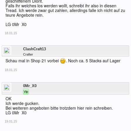
geschliffenem Diorit.
Falls ihr welches los werden wollt, schreibt ihr also in diesen
Tread. Ich werde zwar gut zahlen, allerdings falle ich nicht auf zu
teure Angebote rein.
LG 0Mr_X0
18.01.15
Offline
ClashCraft13
Crafter
Schau mal in Shop 21 vorbei
. Noch ca. 5 Stacks auf Lager
18.01.15
Offline
0Mr_X0
Vip
OK
Ich werde gucken.
Bei weiteren angeboten bitte trotzdem hier rein schreiben.
LG 0Mr_X0
19.01.15
Offline