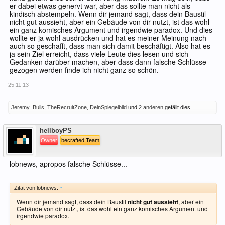
er dabei etwas genervt war, aber das sollte man nicht als
kindisch abstempeln. Wenn dir jemand sagt, dass dein Baustil
nicht gut aussieht, aber ein Gebäude von dir nutzt, ist das wohl
ein ganz komisches Argument und irgendwie paradox. Und dies
wollte er ja wohl ausdrücken und hat es meiner Meinung nach
auch so geschafft, dass man sich damit beschäftigt. Also hat es
ja sein Ziel erreicht, dass viele Leute dies lesen und sich
Gedanken darüber machen, aber dass dann falsche Schlüsse
gezogen werden finde ich nicht ganz so schön.
25.11.13
Jeremy_Bulls
,
TheRecruitZone
,
DeinSpiegelbild
und
2 anderen
gefällt dies.
Offline
hellboyPS
Owner
becrafted Team
lobnews, apropos falsche Schlüsse...
Zitat von lobnews:
↑
Wenn dir jemand sagt, dass dein Baustil
nicht gut aussieht
, aber ein
Gebäude von dir nutzt, ist das wohl ein ganz komisches Argument und
irgendwie paradox.