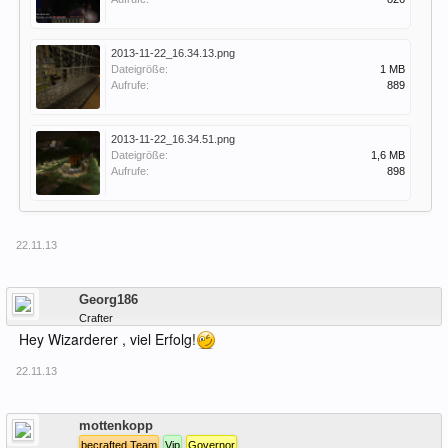
2013-11-22_16.34.13.png
Dateigröße:
1 MB
Aufrufe:
889
2013-11-22_16.34.51.png
Dateigröße:
1,6 MB
Aufrufe:
898
22.11.13
Offline
Georg186
Crafter
Hey Wizarderer , viel Erfolg!
22.11.13
Offline
mottenkopp
becrafted Team
Vip
Governor