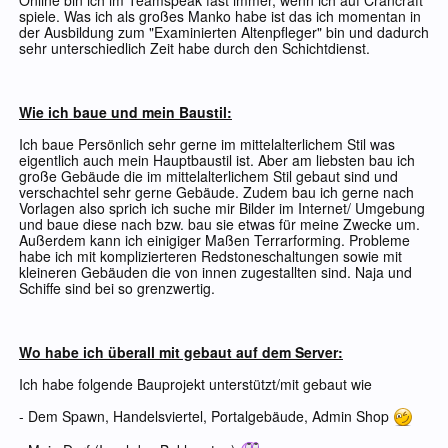
Online bin ich im Teamspeak fast immer, wenn ich auf Crancraft
spiele. Was ich als großes Manko habe ist das ich momentan in
der Ausbildung zum "Examinierten Altenpfleger" bin und dadurch
sehr unterschiedlich Zeit habe durch den Schichtdienst.
Wie ich baue und mein Baustil:
Ich baue Persönlich sehr gerne im mittelalterlichem Stil was
eigentlich auch mein Hauptbaustil ist. Aber am liebsten bau ich
große Gebäude die im mittelalterlichem Stil gebaut sind und
verschachtel sehr gerne Gebäude. Zudem bau ich gerne nach
Vorlagen also sprich ich suche mir Bilder im Internet/ Umgebung
und baue diese nach bzw. bau sie etwas für meine Zwecke um.
Außerdem kann ich einigiger Maßen Terrarforming. Probleme
habe ich mit komplizierteren Redstoneschaltungen sowie mit
kleineren Gebäuden die von innen zugestallten sind. Naja und
Schiffe sind bei so grenzwertig.
Wo habe ich überall mit gebaut auf dem Server:
Ich habe folgende Bauprojekt unterstützt/mit gebaut wie
- Dem Spawn, Handelsviertel, Portalgebäude, Admin Shop