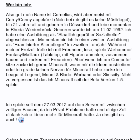
Wer bin ich:
Also gut mein Name ist Cornelius, wird aber meist mit
Corny/Conny abgekürzt (Nein bei mir gibt es keine Müsliriegel),
bin 21 Jahre alt und geboren in Düsseldorf und lebe momentan
in Rheda-Wiedenbrück. Geboren wurde ich am 11.02.1992. Ich
habe eine Ausbildung als "Staatlich geprüfter Sozialhelfer"
abgeschlossen. Momentan bin ich in einer zweiten Ausbildung
als "Examinierter Altenpfleger" im zweiten Lehrjahr. Während
meiner Freizeit treffe ich mit Freunden, lese, spiele Warhammer
Fantasy/Malifaux (Tabletop, mit Figuren anmalen, zusammen
bauen und zocken mit Freunden). Aber wenn ich am Computer
sitze zocke ich gerne Minecraft, wenn mir die Ideen ausbleiben
oder ich grade keinen Nerven für Minecraft habe zocke ich
Leage of Legend, Mount & Blade: Warband oder Simscity. Nicht
zu vergessen ist das ich Minecraft seit der Beta Version 1.5.
spiele.
Ich spiele seit dem 27.03.2012 auf dem Server mit zwischen
zeitigen Pausen, da ich Privat Probleme hatte und einige Zeit
einfach keine Ideen mehr für Minecraft hatte. Ja das gibt es
auch!