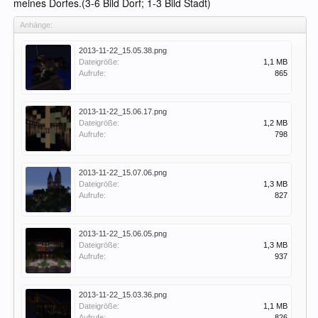
meines Dorfes.(3-6 Bild Dorf; 1-3 Bild Stadt)
Anhänge:
2013-11-22_15.05.38.png
Dateigröße:
1,1 MB
Aufrufe:
865
2013-11-22_15.06.17.png
Dateigröße:
1,2 MB
Aufrufe:
798
2013-11-22_15.07.06.png
Dateigröße:
1,3 MB
Aufrufe:
827
2013-11-22_15.06.05.png
Dateigröße:
1,3 MB
Aufrufe:
937
2013-11-22_15.03.36.png
Dateigröße:
1,1 MB
Aufrufe:
826