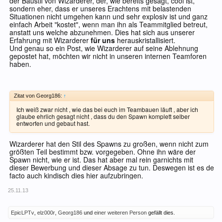
der Baustil von Wizarderer, der, wie bereits gesagt, cool ist,
sondern eher, dass er unseres Erachtens mit belastenden
Situationen nicht umgehen kann und sehr explosiv ist und ganz
einfach Arbeit "kostet", wenn man ihn als Teammitglied betreut,
anstatt uns welche abzunehmen. Dies hat sich aus unserer
Erfahrung mit Wizarderer
für uns
herauskristallisiert.
Und genau so ein Post, wie Wizarderer auf seine Ablehnung
gepostet hat, möchten wir nicht in unseren internen Teamforen
haben.
Zitat von Georg186:
↑
Ich weiß zwar nicht , wie das bei euch im Teambauen läuft , aber ich
glaube ehrlich gesagt nicht , dass du den Spawn komplett selber
entworfen und gebaut hast.
Wizarderer hat den Stil des Spawns zu großen, wenn nicht zum
größten Teil bestimmt bzw. vorgegeben. Ohne ihn wäre der
Spawn nicht, wie er ist. Das hat aber mal rein garnichts mit
dieser Bewerbung und dieser Absage zu tun. Deswegen ist es de
facto auch kindisch dies hier aufzubringen.
25.11.13
EpicLPTv
,
elz000r
,
Georg186
und
einer weiteren Person
gefällt dies.