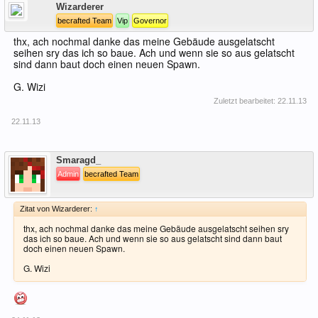
Wizarderer
becrafted Team
Vip
Governor
thx, ach nochmal danke das meine Gebäude ausgelatscht
seihen sry das ich so baue. Ach und wenn sie so aus gelatscht
sind dann baut doch einen neuen Spawn.
G. Wizi
Zuletzt bearbeitet:
22.11.13
22.11.13
Offline
Smaragd_
Admin
becrafted Team
Zitat von Wizarderer:
↑
thx, ach nochmal danke das meine Gebäude ausgelatscht seihen sry
das ich so baue. Ach und wenn sie so aus gelatscht sind dann baut
doch einen neuen Spawn.
G. Wizi