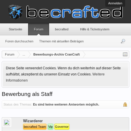
Anmelden
Startseite
Forum
becrafted
Hilfe & Ticketsystem
Foren durchsuchen
Themen mit aktuellen Beiträgen
Forum
...
Bewerbungs-Archiv CranCraft
Diese Seite verwendet Cookies. Wenn du dich weiterhin auf dieser Seite
aufhältst, akzeptierst du unseren Einsatz von Cookies.
Weitere
Informationen
Bewerbung als Staff
Status des Themas:
Es sind keine weiteren Antworten möglich.
Offline
Wizarderer
becrafted Team
Vip
Governor