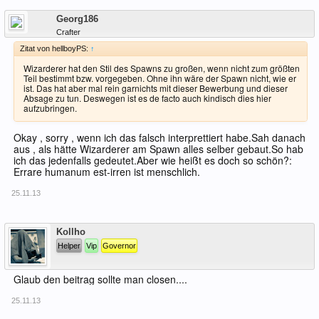
Offline
Georg186
Crafter
Zitat von hellboyPS:
↑
Wizarderer hat den Stil des Spawns zu großen, wenn nicht zum größten
Teil bestimmt bzw. vorgegeben. Ohne ihn wäre der Spawn nicht, wie er
ist. Das hat aber mal rein garnichts mit dieser Bewerbung und dieser
Absage zu tun. Deswegen ist es de facto auch kindisch dies hier
aufzubringen.
Okay , sorry , wenn ich das falsch interprettiert habe.Sah danach
aus , als hätte Wizarderer am Spawn alles selber gebaut.So hab
ich das jedenfalls gedeutet.Aber wie heißt es doch so schön?:
Errare humanum est-irren ist menschlich.
25.11.13
Offline
Kollho
Helper
Vip
Governor
Glaub den beitrag sollte man closen....
25.11.13