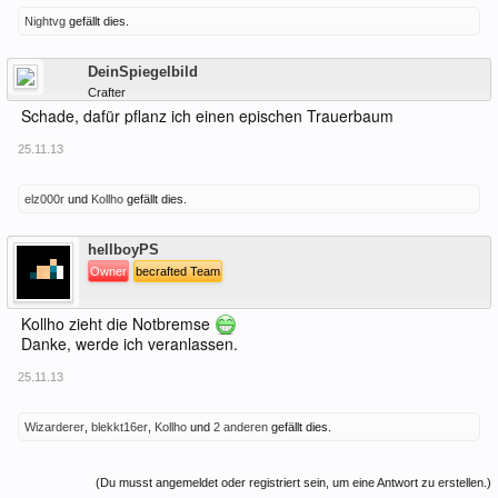
Nightvg
gefällt dies.
Offline
DeinSpiegelbild
Crafter
Schade, dafür pflanz ich einen epischen Trauerbaum
25.11.13
elz000r
und
Kollho
gefällt dies.
Offline
hellboyPS
Owner
becrafted Team
Kollho zieht die Notbremse
Danke, werde ich veranlassen.
25.11.13
Wizarderer
,
blekkt16er
,
Kollho
und
2 anderen
gefällt dies.
(Du musst angemeldet oder registriert sein, um eine Antwort zu erstellen.)