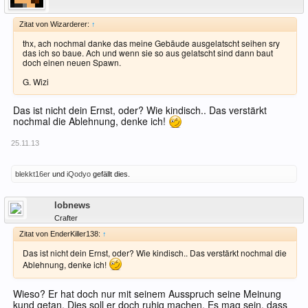
Zitat von Wizarderer:
↑
thx, ach nochmal danke das meine Gebäude ausgelatscht seihen sry
das ich so baue. Ach und wenn sie so aus gelatscht sind dann baut
doch einen neuen Spawn.
G. Wizi
Das ist nicht dein Ernst, oder? Wie kindisch.. Das verstärkt
nochmal die Ablehnung, denke ich!
25.11.13
blekkt16er
und
iQodyo
gefällt dies.
Offline
lobnews
Crafter
Zitat von EnderKiller138:
↑
Das ist nicht dein Ernst, oder? Wie kindisch.. Das verstärkt nochmal die
Ablehnung, denke ich!
Wieso? Er hat doch nur mit seinem Ausspruch seine Meinung
kund getan. Dies soll er doch ruhig machen. Es mag sein, dass