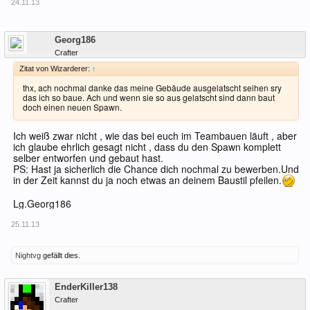
24.11.13
Offline
Georg186
Crafter
Zitat von Wizarderer:
↑
thx, ach nochmal danke das meine Gebäude ausgelatscht seihen sry
das ich so baue. Ach und wenn sie so aus gelatscht sind dann baut
doch einen neuen Spawn.
Ich weiß zwar nicht , wie das bei euch im Teambauen läuft , aber
ich glaube ehrlich gesagt nicht , dass du den Spawn komplett
selber entworfen und gebaut hast.
PS: Hast ja sicherlich die Chance dich nochmal zu bewerben.Und
in der Zeit kannst du ja noch etwas an deinem Baustil pfeilen.
Lg.Georg186
25.11.13
Nightvg
gefällt dies.
Offline
EnderKiller138
Crafter