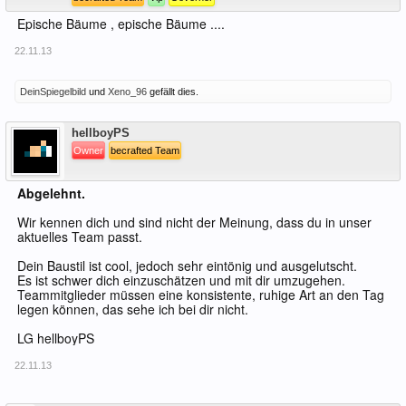
Epische Bäume , epische Bäume ....
22.11.13
DeinSpiegelbild
und
Xeno_96
gefällt dies.
Offline
hellboyPS
Owner
becrafted Team
Abgelehnt.
Wir kennen dich und sind nicht der Meinung, dass du in unser
aktuelles Team passt.
Dein Baustil ist cool, jedoch sehr eintönig und ausgelutscht.
Es ist schwer dich einzuschätzen und mit dir umzugehen.
Teammitglieder müssen eine konsistente, ruhige Art an den Tag
legen können, das sehe ich bei dir nicht.
LG hellboyPS
22.11.13
Offline