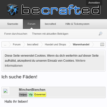
Anmelden
Startseite
Forum
becrafted
Hilfe & Ticketsystem
Foren durchsuchen
Themen mit aktuellen Beiträgen
...
Forum
becrafted
Handel und Shops
Warenhandel
Diese Seite verwendet Cookies. Wenn du dich weiterhin auf dieser Seite
aufhältst, akzeptierst du unseren Einsatz von Cookies.
Weitere
Informationen
Ich suche Fäden!
Offline
MinchenBienchen
Helper
Vip
Governor
Hallo ihr lieben!