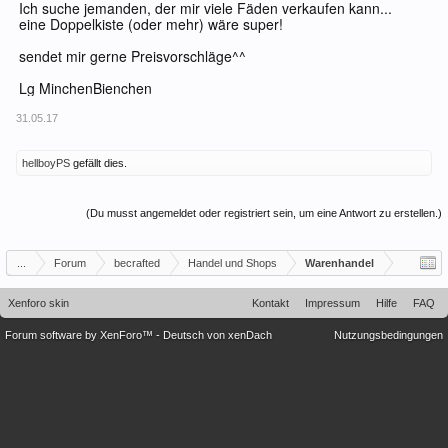
Ich suche jemanden, der mir viele Fäden verkaufen kann...
eine Doppelkiste (oder mehr) wäre super!
sendet mir gerne Preisvorschläge^^
Lg MinchenBienchen
31.05.17
hellboyPS
gefällt dies.
(Du musst angemeldet oder registriert sein, um eine Antwort zu erstellen.)
...
Forum
becrafted
Handel und Shops
Warenhandel
Xenforo skin
Kontakt
Impressum
Hilfe
FAQ
Forum software by XenForo™
-
Deutsch von xenDach
Nutzungsbedingungen