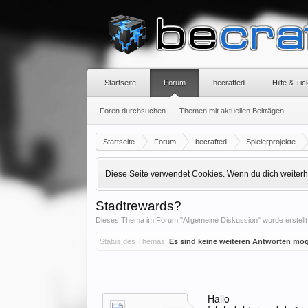
Startseite
Forum
becrafted
Hilfe & Ti
Foren durchsuchen
Themen mit aktuellen Beiträgen
Startseite
Forum
becrafted
Spielerprojekte
Diese Seite verwendet Cookies. Wenn du dich weiterhin
Stadtrewards?
Dieses Thema im Forum "
Allgemeine Diskussion
" wurde erstell
Status des Themas:
Es sind keine weiteren Antworten mög
Hallo