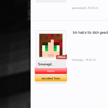
glumanda25
,
05.05.15
Ich hab's für dich gesc
Offline
Smaragd_
,
05.05.15
Smaragd_
Admin
becrafted Team