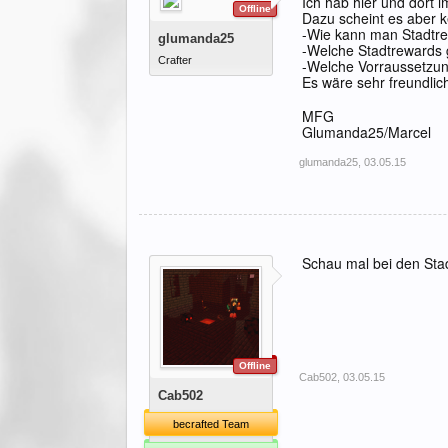
Ich hab hier und dort 
Offline
Dazu scheint es aber k
-Wie kann man Stadtre
glumanda25
-Welche Stadtrewards 
Crafter
-Welche Vorraussetzun
Es wäre sehr freundlic
MFG
Glumanda25/Marcel
glumanda25
,
03.05.15
Schau mal bei den Sta
Offline
Cab502
,
03.05.15
Cab502
becrafted Team