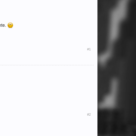
nte.
#1
#2