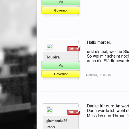
Vip
Governor
Hallo marcel,
Offline
erst einmal, welche St
So wie mir scheint noc
Rounira
auch die Städterewar
Vip
Governor
Rounira
,
03.05.15
Danke für eure Antworte
Dann werde ich wohl 
Offline
Muss ich den Thread i
glumanda25
Crafter