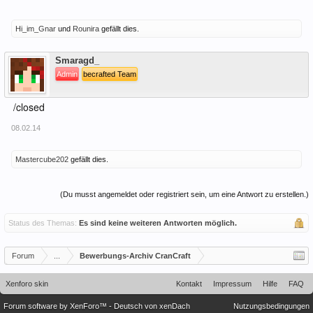
Hi_im_Gnar
und
Rounira
gefällt dies.
Offline
Smaragd_
Admin
becrafted Team
/closed
08.02.14
Mastercube202
gefällt dies.
(Du musst angemeldet oder registriert sein, um eine Antwort zu erstellen.)
Status des Themas:
Es sind keine weiteren Antworten möglich.
Forum
...
Bewerbungs-Archiv CranCraft
Xenforo skin
Kontakt
Impressum
Hilfe
FAQ
Forum software by XenForo™
-
Deutsch von xenDach
Nutzungsbedingungen