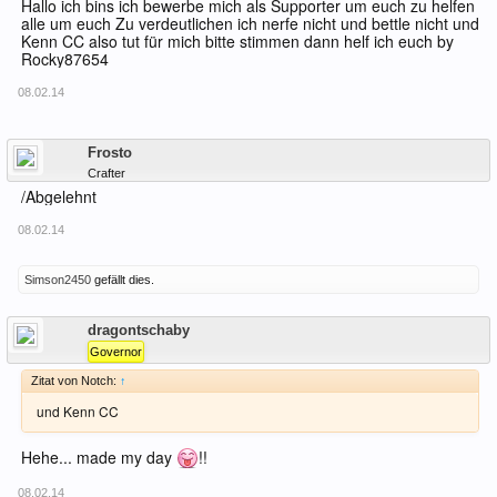
Hallo ich bins ich bewerbe mich als Supporter um euch zu helfen
alle um euch Zu verdeutlichen ich nerfe nicht und bettle nicht und
Kenn CC also tut für mich bitte stimmen dann helf ich euch by
Rocky87654
08.02.14
Offline
Frosto
Crafter
/Abgelehnt
08.02.14
Simson2450
gefällt dies.
Offline
dragontschaby
Governor
Zitat von Notch:
↑
und Kenn CC
Hehe... made my day
!!
08.02.14