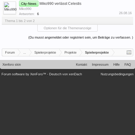
Miko990 verlässt Celestis
City-News
Miko990
26.08.16
Antworten:
6
Thema 1 bis 2 von 2
Optionen für die Themenanzeige
(Du musst angemeldet oder registriert sein, um Beiträge zu verfassen. )
Forum
...
Spielerprojekte
Projekte
Spielerprojekte
Xenforo skin
Kontakt
Impressum
Hilfe
FAQ
Forum software by XenForo™
-
Deutsch von xenDach
Nutzungsbedingungen