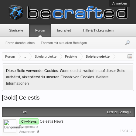
Anmelden
Startseite
Forum
becrafted
Hilfe & Ticketsystem
Foren durchsuchen
Themen mit aktuellen Beiträgen
Forum
...
Spielerprojekte
Projekte
Spielerprojekte
Diese Seite verwendet Cookies. Wenn du dich weiterhin auf dieser Seite
aufhältst, akzeptierst du unseren Einsatz von Cookies.
Weitere
Informationen
[Gold] Celestis
Titel
Letzter Beitrag ↓
Celestis News
City-News
Dangermanx
15.04.17
Antworten:
5