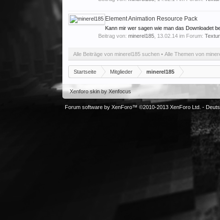
Element Animation Resource Pack
Kann mir wer sagen wie man das Downloadet bei m
Beitrag von:
minerel185
,
13.02.14
im Forum:
Textu
Alle Beiträge von minerel185 suchen
Alle Themen von miner
Startseite
Mitglieder
minerel185
Xenforo skin
by
Xenfocus
Forum software by XenForo™
©2010-2013 XenForo Ltd.
-
Deut