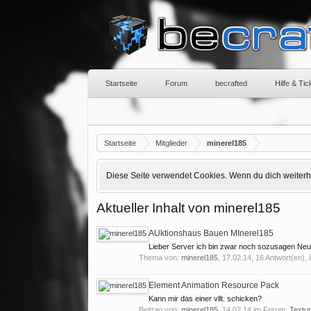
Startseite
Forum
becrafted
Hilfe & Ti
Startseite
Mitglieder
minerel185
Diese Seite verwendet Cookies. Wenn du dich weiterhin
Aktueller Inhalt von minerel185
AUktionshaus Bauen MInerel185
Lieber Server ich bin zwar noch sozusagen Neuli
Thema von:
minerel185
,
17.02.14
, 16 Antwort(en),
Element Animation Resource Pack
Kann mir das einer vllt. schicken?
Beitrag von:
minerel185
,
14.02.14
im Forum:
Textu