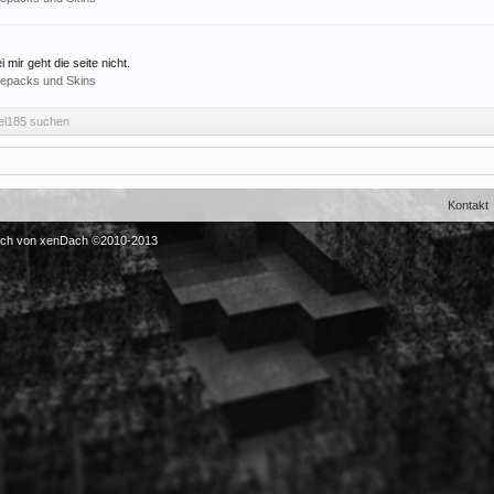
ir geht die seite nicht.
repacks und Skins
el185 suchen
Kontakt
sch von xenDach
©2010-2013