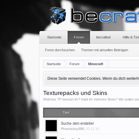
Startseite
Forum
becrafted
Hilfe & Ti
Foren durchsuchen
Themen mit aktuellen Beiträgen
Startseite
Forum
Minecraft
Diese Seite verwendet Cookies. Wenn du dich weiterhin
Texturepacks und Skins
Welches TP benutzt ihr? Habt ihr mehrere Skins? Wir wollen sie
Titel
Suche skin ersteller
Phoenixboy888
,
03.12.15