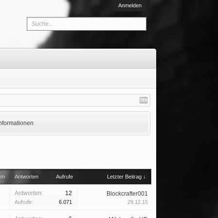
Anmelden
Informationen
um
Antworten
Aufrufe
Letzter Beitrag ↓
Antworten:
12
Blockcrafter001
Aufrufe:
6.071
29.12.15