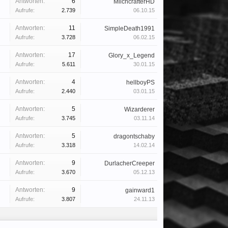
Antworten:
6
MilchcrafterHD
Aufrufe:
2.739
06.10.15
Antworten:
11
SimpleDeath1991
Aufrufe:
3.728
06.02.15
Antworten:
17
Glory_x_Legend
Aufrufe:
5.611
30.01.15
Antworten:
4
hellboyPS
Aufrufe:
2.440
03.01.15
Antworten:
5
Wizarderer
Aufrufe:
3.745
03.11.14
Antworten:
5
dragontschaby
Aufrufe:
3.318
14.02.14
Antworten:
9
DurlacherCreeper
Aufrufe:
3.670
05.12.13
Antworten:
9
gainward1
Aufrufe:
3.807
24.11.13