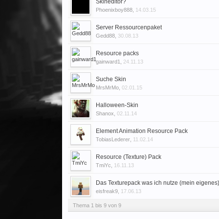
Skineditor?
Phoenixboy888
,
14.03.15
Server Ressourcenpaket
Gedd88
,
30.08.13
Resource packs
gainward1
,
24.11.13
Suche Skin
MrsMrMo
,
02.01.15
Halloween-Skin
Shanox
,
02.11.14
Element Animation Resource Pack
TobiasLederer
,
11.02.14
Resource (Texture) Pack
TmiYc
,
16.11.13
Das Texturepack was ich nutze (mein eigenes
eisfreak9
,
17.06.13
Thema 1 bis 9 von 9