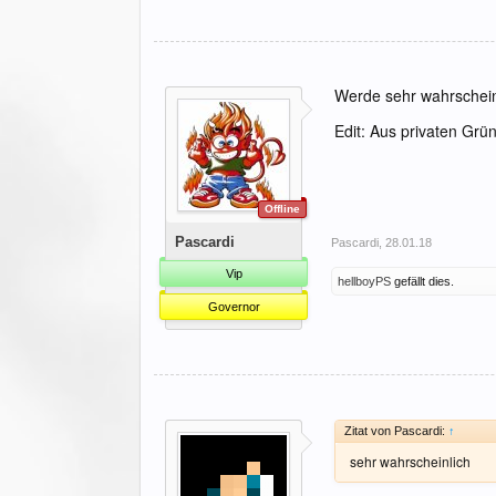
Werde sehr wahrschein
Edit: Aus privaten Grü
Offline
Pascardi
Pascardi
,
28.01.18
Vip
hellboyPS
gefällt dies.
Governor
Zitat von Pascardi:
↑
sehr wahrscheinlich