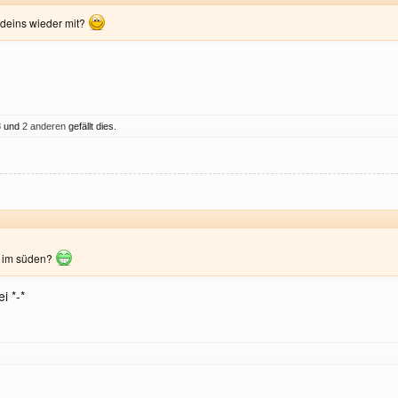
 deins wieder mit?
8
und
2 anderen
gefällt dies.
b im süden?
i *-*