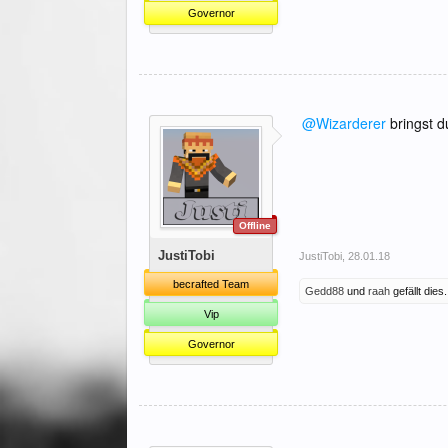
Governor
@Wizarderer
bringst d
Offline
JustiTobi
JustiTobi
,
28.01.18
becrafted Team
Gedd88
und
raah
gefällt dies.
Vip
Governor