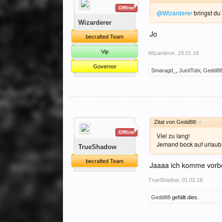
Offline
@Wizarderer
bringst du
Wizarderer
Jo
becrafted Team
Vip
Wizarderer
,
29.01.18
Governor
Smaragd_
,
JustiTobi
,
Gedd8
Zitat von Gedd88:
↑
Offline
Viel zu lang!
Jemand bock auf urlau
TrueShadow
becrafted Team
Jaaaa ich komme vorbe
TrueShadow
,
01.02.18
Gedd88
gefällt dies.