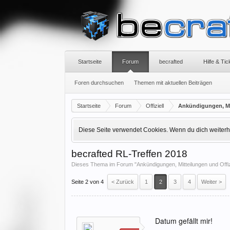
Startseite
Forum
becrafted
Hilfe & Ti
Foren durchsuchen
Themen mit aktuellen Beiträgen
Startseite
Forum
Offiziell
Ankündigungen, Mit
Diese Seite verwendet Cookies. Wenn du dich weiterhin
becrafted RL-Treffen 2018
Dieses Thema im Forum "
Ankündigungen, Mitteilungen und Offiz
Seite 2 von 4
< Zurück
1
2
3
4
Weiter >
Datum gefällt mir!