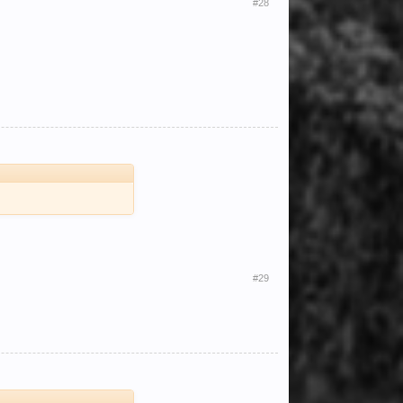
#28
#29