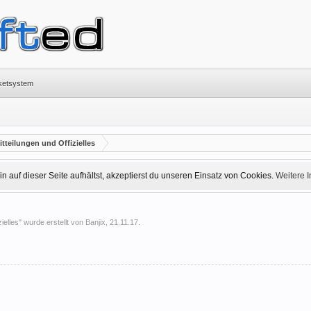
cketsystem
teilungen und Offizielles
 auf dieser Seite aufhältst, akzeptierst du unseren Einsatz von Cookies.
Weitere 
ielles
" wurde erstellt von
Banjix
,
21.11.17
.