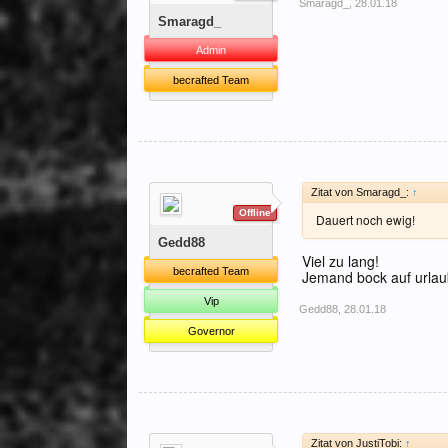
Smaragd_
,
28.01.18
Smaragd_
Admin
becrafted Team
Zitat von Smaragd_:
↑
Offline
Dauert noch ewig!
Gedd88
Viel zu lang!
becrafted Team
Jemand bock auf urla
Vip
Gedd88
,
28.01.18
Governor
Zitat von JustiTobi:
↑