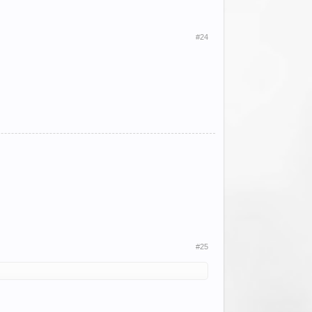
#24
#25