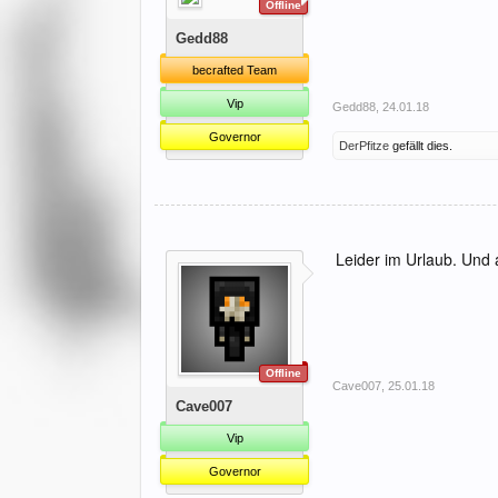
Offline
Gedd88
becrafted Team
Vip
Gedd88
,
24.01.18
Governor
DerPfitze
gefällt dies.
Leider im Urlaub. Und 
Offline
Cave007
,
25.01.18
Cave007
Vip
Governor