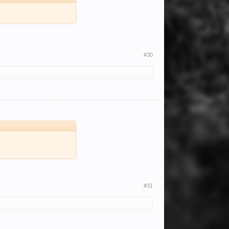
#30
#31