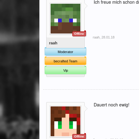
Ich freue mich schon dr
Offline
raah
,
28.01.18
raah
Moderator
becrafted Team
Vip
Dauert noch ewig!
Offline