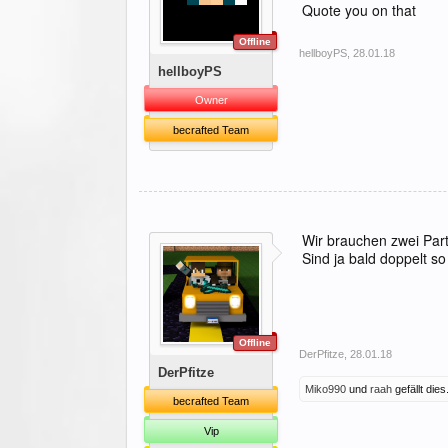
Quote you on that
Offline
hellboyPS
,
28.01.18
hellboyPS
Owner
becrafted Team
Wir brauchen zwei Par
Sind ja bald doppelt so
Offline
DerPfitze
,
28.01.18
DerPfitze
Miko990
und
raah
gefällt dies
becrafted Team
Vip