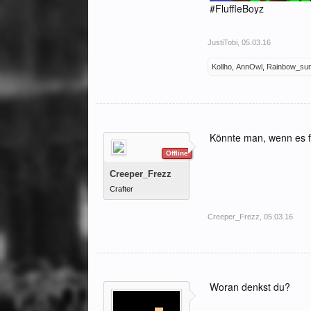
#FluffleBoyz
JustiTobi
,
05.03.16
Kollho
,
AnnOwl
,
Rainbow_su
Könnte man, wenn es fü
Offline
Creeper_Frezz
Crafter
Creeper_Frezz
,
05.03.16
Woran denkst du?