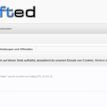
cketsystem
teilungen und Offizielles
 auf dieser Seite aufhältst, akzeptierst du unseren Einsatz von Cookies.
Weitere 
ielles
" wurde erstellt von
hellboyPS
,
02.03.16
.