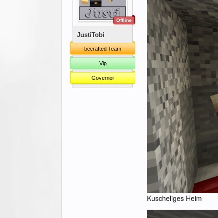
Offline
JustiTobi
becrafted Team
Vip
Governor
Kuscheliges Heim