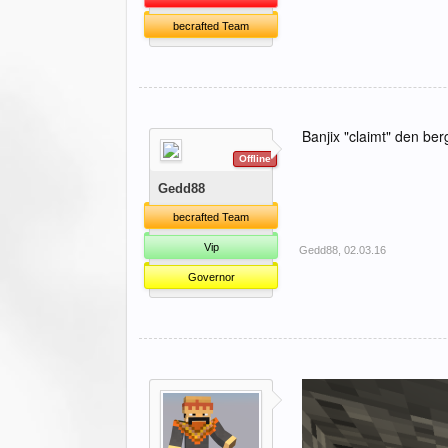
becrafted Team
Banjix "claimt" den ber
Offline
Gedd88
becrafted Team
Vip
Gedd88
,
02.03.16
Governor