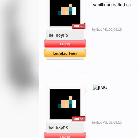
vanilla.becrafted.de
Offline
hellboyPS
,
02.03.16
hellboyPS
Owner
becrafted Team
Offline
hellboyPS
,
02.03.16
hellboyPS
Owner