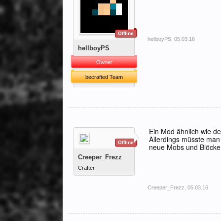
Offline
hellboyPS
,
05.03.16
hellboyPS
Owner
becrafted Team
Ein Mod ähnlich wie d
Allerdings müsste man 
Offline
neue Mobs und Blöcke
Creeper_Frezz
Crafter
Creeper_Frezz
,
05.03.16