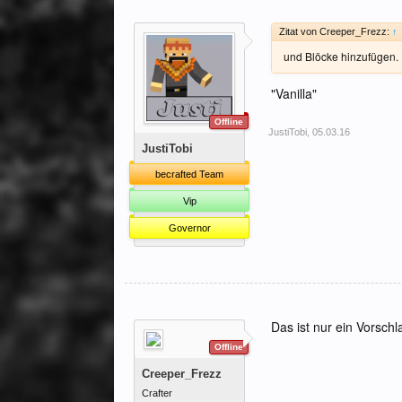
Zitat von Creeper_Frezz:
↑
und Blöcke hinzufügen.
"Vanilla"
Offline
JustiTobi
,
05.03.16
JustiTobi
becrafted Team
Vip
Governor
Das ist nur ein Vorschl
Offline
Creeper_Frezz
Crafter