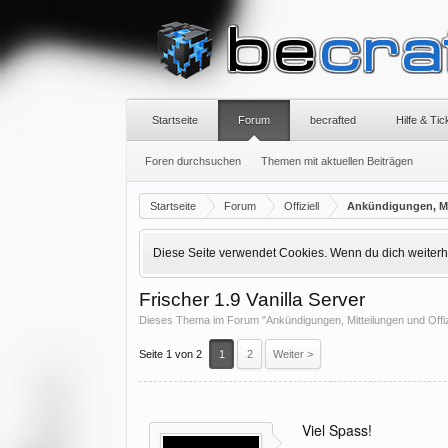
Startseite
Forum
becrafted
Hilfe & Ti
Foren durchsuchen
Themen mit aktuellen Beiträgen
Startseite
Forum
Offiziell
Ankündigungen, Mit
Diese Seite verwendet Cookies. Wenn du dich weiterhin
Frischer 1.9 Vanilla Server
Dieses Thema im Forum "
Ankündigungen, Mitteilungen und Offiz
Seite 1 von 2
1
2
Weiter >
Viel Spass!