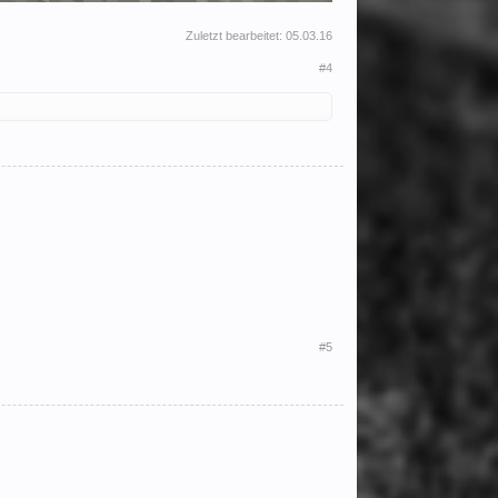
Zuletzt bearbeitet:
05.03.16
#4
#5