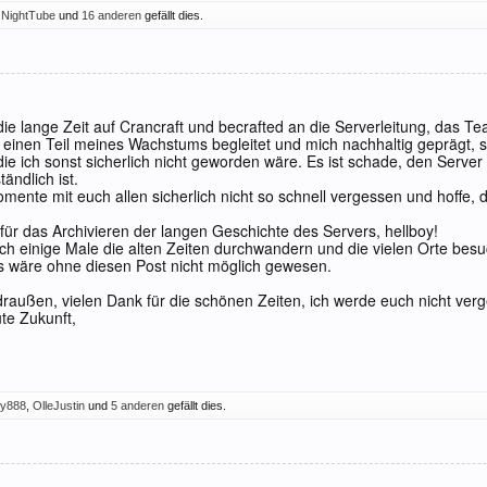
,
NightTube
und
16 anderen
gefällt dies.
die lange Zeit auf Crancraft und becrafted an die Serverleitung, das Tea
 einen Teil meines Wachstums begleitet und mich nachhaltig geprägt, so
ie ich sonst sicherlich nicht geworden wäre. Es ist schade, den Server 
ändlich ist.
omente mit euch allen sicherlich nicht so schnell vergessen und hoffe, 
für das Archivieren der langen Geschichte des Servers, hellboy!
och einige Male die alten Zeiten durchwandern und die vielen Orte besuc
 wäre ohne diesen Post nicht möglich gewesen.
t draußen, vielen Dank für die schönen Zeiten, ich werde euch nicht ver
ute Zukunft,
oy888
,
OlleJustin
und
5 anderen
gefällt dies.