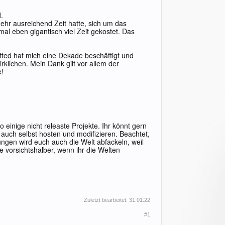
.
mehr ausreichend Zeit hatte, sich um das
al eben gigantisch viel Zeit gekostet. Das
afted hat mich eine Dekade beschäftigt und
rklichen. Mein Dank gilt vor allem der
e!
 einige nicht releaste Projekte. Ihr könnt gern
 auch selbst hosten und modifizieren. Beachtet,
lungen wird euch auch die Welt abfackeln, weil
e vorsichtshalber, wenn ihr die Welten
Zuletzt bearbeitet:
31.01.22
#1