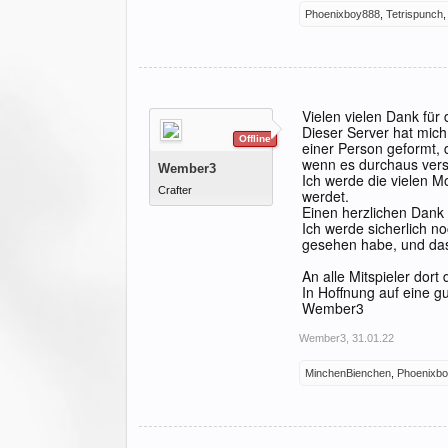
Phoenixboy888
,
Tetrispunch
Vielen vielen Dank für 
Dieser Server hat mich
Offline
einer Person geformt, d
wenn es durchaus verst
Wember3
Ich werde die vielen M
Crafter
werdet.
Einen herzlichen Dank 
Ich werde sicherlich n
gesehen habe, und das
An alle Mitspieler dor
In Hoffnung auf eine g
Wember3
Wember3
,
31.01.22
MinchenBienchen
,
Phoenixb