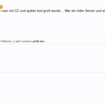
man mit CC und später bcd groß wurde… War ein toller Server und ei
,
PatRocks_1
und
4 anderen
gefällt dies.