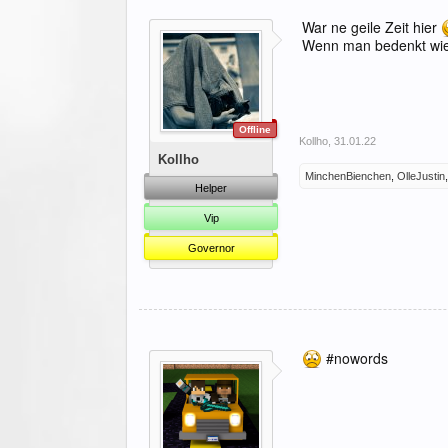
War ne geile Zeit hier
Wenn man bedenkt wie 
Offline
Kollho
,
31.01.22
Kollho
MinchenBienchen
,
OlleJustin
Helper
Vip
Governor
#nowords