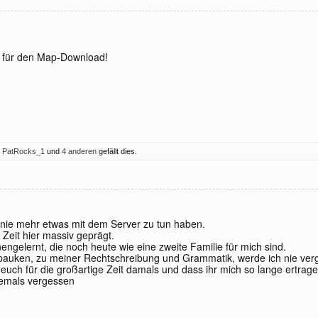
k für den Map-Download!
,
PatRocks_1
und
4 anderen
gefällt dies.
a, nie mehr etwas mit dem Server zu tun haben.
 Zeit hier massiv geprägt.
ngelernt, die noch heute wie eine zweite Familie für mich sind.
auken, zu meiner Rechtschreibung und Grammatik, werde ich nie ver
euch für die großartige Zeit damals und dass ihr mich so lange ertrag
iemals vergessen