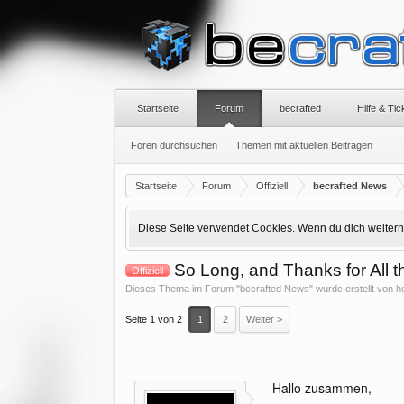
Startseite
Forum
becrafted
Hilfe & Ti
Foren durchsuchen
Themen mit aktuellen Beiträgen
Startseite
Forum
Offiziell
becrafted News
Diese Seite verwendet Cookies. Wenn du dich weiterhin
So Long, and Thanks for All t
Offiziell
Dieses Thema im Forum "
becrafted News
" wurde erstellt von
h
Seite 1 von 2
1
2
Weiter >
Hallo zusammen,