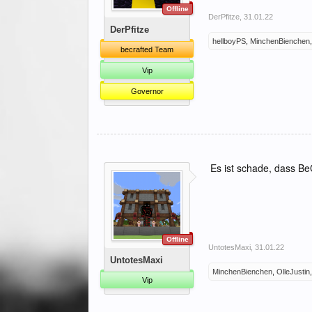
Offline
DerPfitze
,
31.01.22
DerPfitze
hellboyPS
,
MinchenBienchen
becrafted Team
Vip
Governor
Es ist schade, dass BeC
Offline
UntotesMaxi
,
31.01.22
UntotesMaxi
MinchenBienchen
,
OlleJustin
Vip