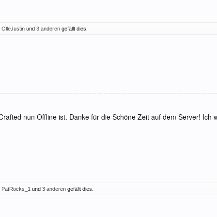
,
OlleJustin
und
3 anderen
gefällt dies.
rafted nun Offline ist. Danke für die Schöne Zeit auf dem Server! Ich w
,
PatRocks_1
und
3 anderen
gefällt dies.