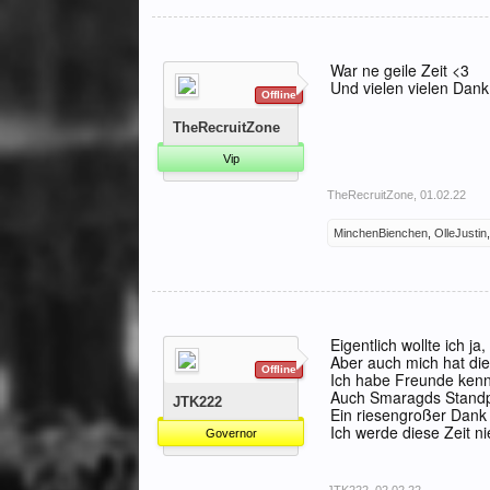
War ne geile Zeit <3
Und vielen vielen Dan
Offline
TheRecruitZone
Vip
TheRecruitZone
,
01.02.22
MinchenBienchen
,
OlleJustin
Eigentlich wollte ich j
Aber auch mich hat die
Offline
Ich habe Freunde kenne
Auch Smaragds Standp
JTK222
Ein riesengroßer Dank 
Ich werde diese Zeit n
Governor