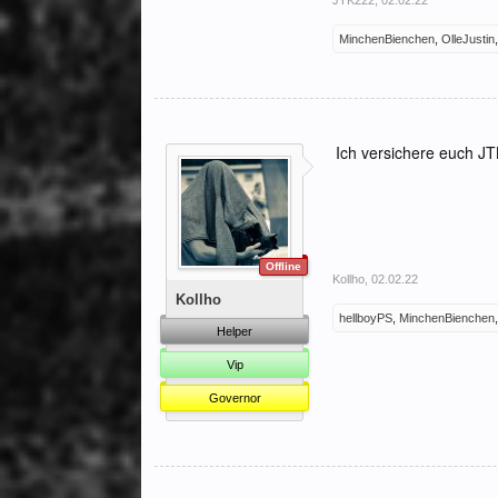
JTK222
,
02.02.22
MinchenBienchen
,
OlleJustin
Ich versichere euch JTK
Offline
Kollho
,
02.02.22
Kollho
hellboyPS
,
MinchenBienchen
Helper
Vip
Governor