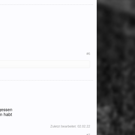
#6
gessen
en habt
Zuletzt bearbeitet:
02.02.22