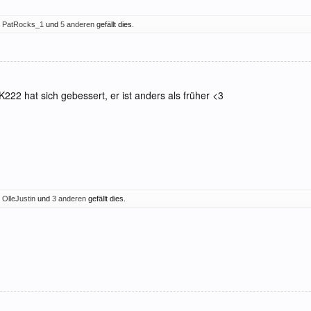
,
PatRocks_1
und
5 anderen
gefällt dies.
222 hat sich gebessert, er ist anders als früher <3
,
OlleJustin
und
3 anderen
gefällt dies.