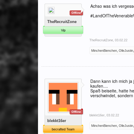
Achso was ich vergess
Offline
#LandOfTheVenerable
TheRecruitZone
Vip
TheRecruitZone
,
03.02.22
MinchenBienchen
,
OlleJustin
Dann kann ich mich ja 
kaufen....
Spaß beiseite, hatte h
verschwindet, sondern
Offline
blekkt16er
,
03.02.22
blekkt16er
MinchenBienchen
,
OlleJustin
becrafted Team