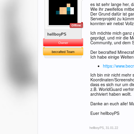
es ist sehr lange her, d
Wie ihr zweifellos mit
Der Grund dafür ist ga
Serverprojekt zu kümme
konnten wir nebst Voll
Offline
Ich möchte mich ganz g
hellboyPS
geprägt, und mir die M
Community, und dem Ser
Owner
Der becrafted Minecraft
becrafted Team
Ich habe einige Welten
https://www.bec
Ich bin mir nicht mehr 
Koordinaten/Screenshot
dass es sich nur um die
z.B. WorldGuard verhind
archiviert haben wollt.
Danke an euch alle! Ma
Euer hellboyPS
hellboyPS
,
31.01.22