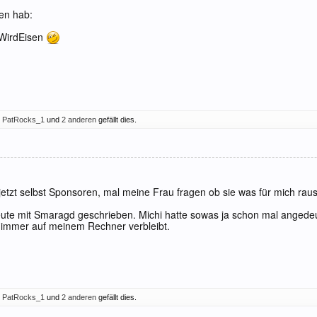
en hab:
WirdEisen
,
PatRocks_1
und
2 anderen
gefällt dies.
jetzt selbst Sponsoren, mal meine Frau fragen ob sie was für mich rau
eute mit Smaragd geschrieben. Michi hatte sowas ja schon mal angedeu
 immer auf meinem Rechner verbleibt.
,
PatRocks_1
und
2 anderen
gefällt dies.