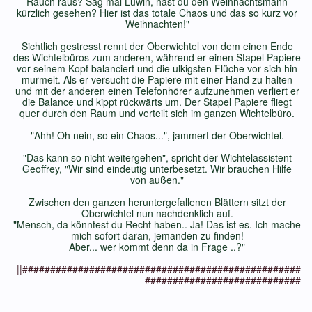
Rauch raus? Sag mal Luwin, hast du den Weihnachtsmann
kürzlich gesehen? Hier ist das totale Chaos und das so kurz vor
Weihnachten!"
Sichtlich gestresst rennt der Oberwichtel von dem einen Ende
des Wichtelbüros zum anderen, während er einen Stapel Papiere
vor seinem Kopf balanciert und die ulkigsten Flüche vor sich hin
murmelt. Als er versucht die Papiere mit einer Hand zu halten
und mit der anderen einen Telefonhörer aufzunehmen verliert er
die Balance und kippt rückwärts um. Der Stapel Papiere fliegt
quer durch den Raum und verteilt sich im ganzen Wichtelbüro.
"Ahh! Oh nein, so ein Chaos...", jammert der Oberwichtel.
"Das kann so nicht weitergehen", spricht der Wichtelassistent
Geoffrey, "Wir sind eindeutig unterbesetzt. Wir brauchen Hilfe
von außen."
Zwischen den ganzen heruntergefallenen Blättern sitzt der
Oberwichtel nun nachdenklich auf.
"Mensch, da könntest du Recht haben.. Ja! Das ist es. Ich mache
mich sofort daran, jemanden zu finden!
Aber... wer kommt denn da in Frage ..?"
||##################################################
############################