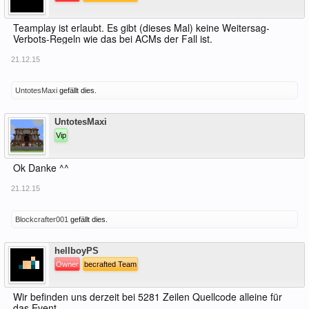
Teamplay ist erlaubt. Es gibt (dieses Mal) keine Weitersag-
Verbots-Regeln wie das bei ACMs der Fall ist.
21.12.15
UntotesMaxi
gefällt dies.
Offline
UntotesMaxi
Vip
Ok Danke ^^
21.12.15
Blockcrafter001
gefällt dies.
Offline
hellboyPS
Owner
becrafted Team
Wir befinden uns derzeit bei 5281 Zeilen Quellcode alleine für
das Event.