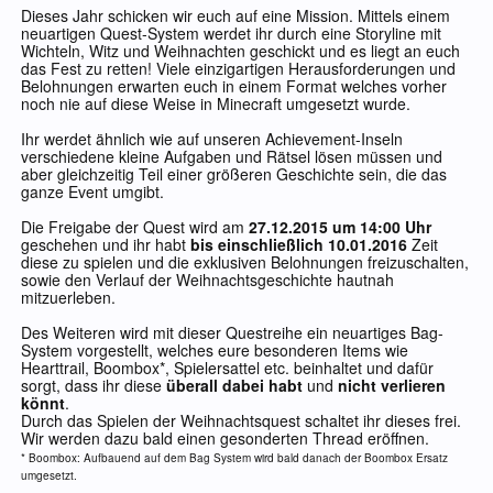
Dieses Jahr schicken wir euch auf eine Mission. Mittels einem
neuartigen Quest-System werdet ihr durch eine Storyline mit
Wichteln, Witz und Weihnachten geschickt und es liegt an euch
das Fest zu retten! Viele einzigartigen Herausforderungen und
Belohnungen erwarten euch in einem Format welches vorher
noch nie auf diese Weise in Minecraft umgesetzt wurde.​
Ihr werdet ähnlich wie auf unseren Achievement-Inseln
verschiedene kleine Aufgaben und Rätsel lösen müssen und
aber gleichzeitig Teil einer größeren Geschichte sein, die das
ganze Event umgibt.
Die Freigabe der Quest wird am
27.12.2015 um 14:00 Uhr
geschehen und ihr habt
bis einschließlich 10.01.2016
Zeit
diese zu spielen und die exklusiven Belohnungen freizuschalten,
sowie den Verlauf der Weihnachtsgeschichte hautnah
mitzuerleben.
Des Weiteren wird mit dieser Questreihe ein neuartiges Bag-
System vorgestellt, welches eure besonderen Items wie
Hearttrail, Boombox*, Spielersattel etc. beinhaltet und dafür
sorgt, dass ihr diese
überall dabei habt
und
nicht verlieren
könnt
.
Durch das Spielen der Weihnachtsquest schaltet ihr dieses frei.
Wir werden dazu bald einen gesonderten Thread eröffnen.
* Boombox: Aufbauend auf dem Bag System wird bald danach der Boombox Ersatz
umgesetzt.