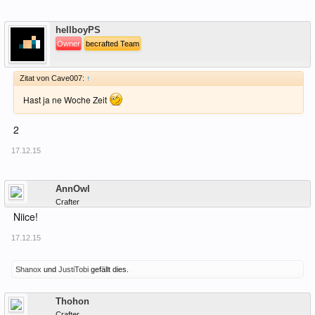
Offline
hellboyPS
Owner
becrafted Team
Zitat von Cave007:
↑
Hast ja ne Woche Zeit
2
17.12.15
Offline
AnnOwl
Crafter
Niice!
17.12.15
Shanox
und
JustiTobi
gefällt dies.
Offline
Thohon
Crafter