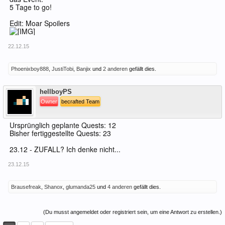
5 Tage to go!
Edit: Moar Spoilers
22.12.15
Phoenixboy888
,
JustiTobi
,
Banjix
und
2 anderen
gefällt dies.
Offline
hellboyPS
Owner
becrafted Team
Ursprünglich geplante Quests: 12
Bisher fertiggestellte Quests: 23
23.12 - ZUFALL? Ich denke nicht...
23.12.15
Brausefreak
,
Shanox
,
glumanda25
und
4 anderen
gefällt dies.
(Du musst angemeldet oder registriert sein, um eine Antwort zu erstellen.)