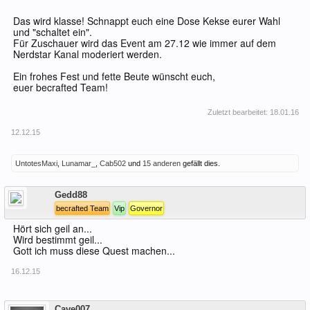
Das wird klasse! Schnappt euch eine Dose Kekse eurer Wahl
und "schaltet ein".
Für Zuschauer wird das Event am 27.12 wie immer auf dem
Nerdstar Kanal moderiert werden.
Ein frohes Fest und fette Beute wünscht euch,
euer becrafted Team!
Zuletzt bearbeitet:
18.01.16
12.12.15
UntotesMaxi
,
Lunamar_
,
Cab502
und
15 anderen
gefällt dies.
Offline
Gedd88
becrafted Team
Vip
Governor
Hört sich geil an...
Wird bestimmt geil...
Gott ich muss diese Quest machen...
16.12.15
Offline
Cave007