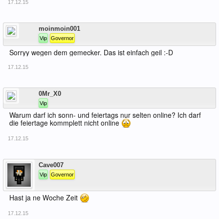
17.12.15
Offline
moinmoin001
Vip
Governor
Sorryy wegen dem gemecker. Das ist einfach geil :-D
17.12.15
Offline
0Mr_X0
Vip
Warum darf ich sonn- und feiertags nur selten online? Ich darf
die feiertage kommplett nicht online
17.12.15
Offline
Cave007
Vip
Governor
Hast ja ne Woche Zeit
17.12.15