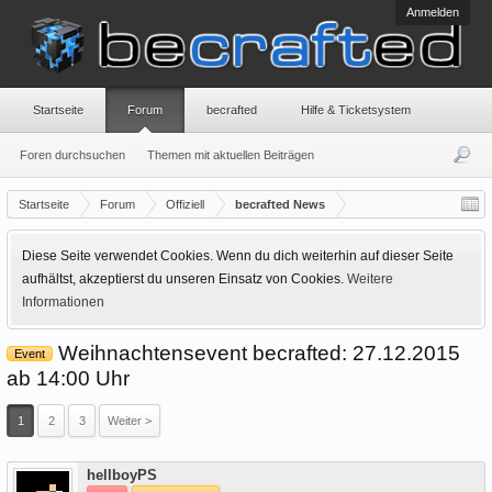
Anmelden
Startseite
Forum
becrafted
Hilfe & Ticketsystem
Foren durchsuchen
Themen mit aktuellen Beiträgen
Startseite
Forum
Offiziell
becrafted News
Diese Seite verwendet Cookies. Wenn du dich weiterhin auf dieser Seite
aufhältst, akzeptierst du unseren Einsatz von Cookies.
Weitere
Informationen
Weihnachtensevent becrafted: 27.12.2015
Event
ab 14:00 Uhr
1
2
3
Weiter >
Offline
hellboyPS