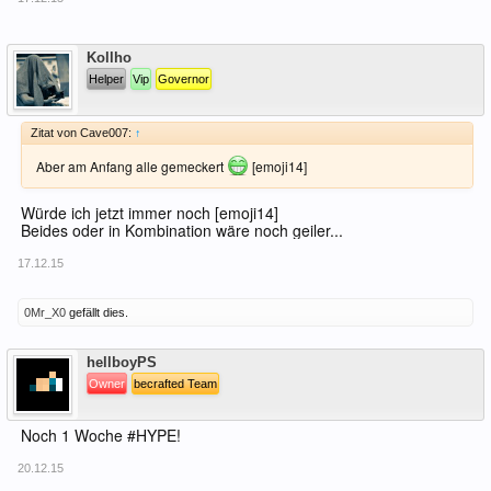
Offline
Kollho
Helper
Vip
Governor
Zitat von Cave007:
↑
Aber am Anfang alle gemeckert
[emoji14]
Würde ich jetzt immer noch [emoji14]
Beides oder in Kombination wäre noch geiler...
17.12.15
0Mr_X0
gefällt dies.
Offline
hellboyPS
Owner
becrafted Team
Noch 1 Woche #HYPE!
20.12.15