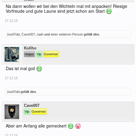
Na dann wollen wir bei den Wichteln mal mit anpacken! Riesige
Vorfreude und gute Laune sind jetzt schon am Start
17.12.15
JustiTobi
,
Cave007
,
raah
und
einer weiteren Person
gefällt dies.
Offline
Kollho
Helper
Vip
Governor
Das ist mal goil
17.12.15
JustiTobi
gefällt dies.
Offline
Cave007
Vip
Governor
Aber am Anfang alle gemeckert
17.12.15