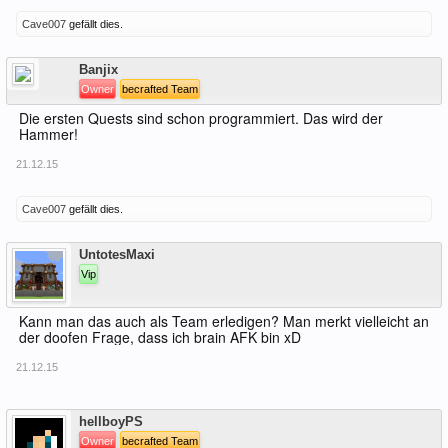
Cave007
gefällt dies.
Offline
Banjix
Owner
becrafted Team
Die ersten Quests sind schon programmiert. Das wird der
Hammer!
21.12.15
Cave007
gefällt dies.
Offline
UntotesMaxi
Vip
Kann man das auch als Team erledigen? Man merkt vielleicht an
der doofen Frage, dass ich brain AFK bin xD
21.12.15
Offline
hellboyPS
Owner
becrafted Team