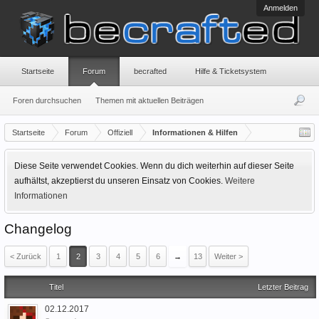
Anmelden
Startseite
Forum
becrafted
Hilfe & Ticketsystem
Foren durchsuchen
Themen mit aktuellen Beiträgen
Startseite
Forum
Offiziell
Informationen & Hilfen
Diese Seite verwendet Cookies. Wenn du dich weiterhin auf dieser Seite
aufhältst, akzeptierst du unseren Einsatz von Cookies.
Weitere
Informationen
Changelog
< Zurück
1
2
3
4
5
6
→
13
Weiter >
Titel
Letzter Beitrag
02.12.2017