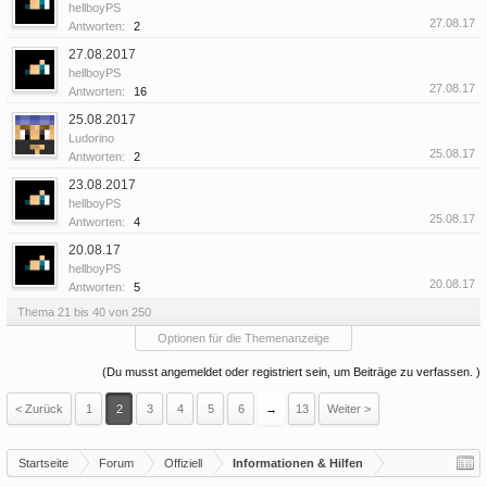
hellboyPS
27.08.17
Antworten:
2
27.08.2017
hellboyPS
27.08.17
Antworten:
16
25.08.2017
Ludorino
25.08.17
Antworten:
2
23.08.2017
hellboyPS
25.08.17
Antworten:
4
20.08.17
hellboyPS
20.08.17
Antworten:
5
Thema 21 bis 40 von 250
Optionen für die Themenanzeige
(Du musst angemeldet oder registriert sein, um Beiträge zu verfassen. )
< Zurück
1
2
3
4
5
6
→
13
Weiter >
Startseite
Forum
Offiziell
Informationen & Hilfen