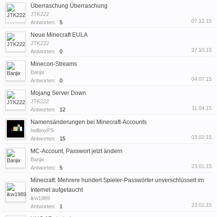
Überraschung Überraschung
JTK222
07.12.15
Antworten:
5
Neue Minecraft EULA
JTK222
27.10.15
Antworten:
0
Minecon-Streams
Banjix
04.07.15
Antworten:
0
Mojang Server Down
JTK222
11.04.15
Antworten:
12
Namensänderungen bei Minecraft-Accounts
hellboyPS
03.02.15
Antworten:
15
MC-Account, Passwort jetzt ändern
Banjix
23.01.15
Antworten:
5
Minecraft: Mehrere hundert Spieler-Passwörter unverschlüsselt im
Internet aufgetaucht
ikw1989
23.01.15
Antworten:
1