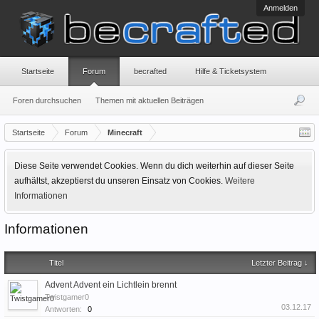
Anmelden
Startseite
Forum
becrafted
Hilfe & Ticketsystem
Foren durchsuchen
Themen mit aktuellen Beiträgen
Startseite
Forum
Minecraft
Diese Seite verwendet Cookies. Wenn du dich weiterhin auf dieser Seite
aufhältst, akzeptierst du unseren Einsatz von Cookies.
Weitere
Informationen
Informationen
Titel
Letzter Beitrag ↓
Advent Advent ein Lichtlein brennt
Twistgamer0
03.12.17
Antworten:
0