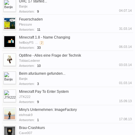
UHC 17 started...
Banjix
04.07.14
Antworten:
9
Feuerschaden
Plessure
31.03.14
Antworten:
11
Minecraft 1.8 - Name Changing
hellboyPS
...
2
06.03.14
Antworten:
33
Optifine - Alles eine Frage der Technik
TobiasLederer
03.03.14
Antworten:
10
Beim afuräumen gefunden...
Banjix
01.03.14
Antworten:
3
Minecraft Pay To Enter System
JTK222
15.09.13
Antworten:
9
Miny's Unternehmen: ImageFactory
eisfreak9
17.08.13
Antworten:
1
Brau-Crashkurs
Cave007