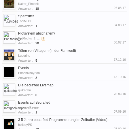
Kairer_Phoenix
26.08.17
Antworten:
18
Spamfilter
TobiMD89
04.08.17
Antworten:
1
Plotsystem abschaffen?
PatRocks_1
...
2
30.07.17
Antworten:
20
Töten von Villagern (in der Farmwelt)
Ludorino
17.12.16
Antworten:
5
Events
Phoenixboy888
13.10.16
Antworten:
3
Die becrafted Livemap
quikachu
28.09.16
Antworten:
0
Events auf Becrafted
maxgoalkeeper
07.09.16
Antworten:
1
3.5 Jahre becrafted Programmierung im Zeitraffer (Video)
hellboyPS
07.09.16