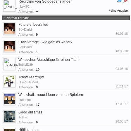
Recycling von Goldgegenständen
_Loki92_
keine Angabe
Antworten:
–
» Normal Threads
Future of becrafted
BoyDarki
30.07.18
Antworten:
9
CranStorage - wie geht es weiter?
BoyDarki
18.03.18
Antworten:
1
Wir suchen Vorschläge für einen Titel!
TobiMD89
03.03.18
Antworten:
19
Arrow Teamfight
_LaPetiteMort_
23.11.17
Antworten:
0
Wirtschaft - neue Ideen von den Spielern
Ludorino
17.09.17
Antworten:
17
Good old times
Kollho
28.08.17
Antworten:
6
Höfliche dinge