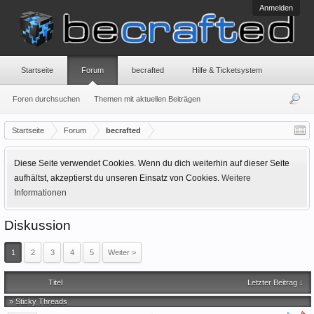
Anmelden
Startseite
Forum
becrafted
Hilfe & Ticketsystem
Foren durchsuchen
Themen mit aktuellen Beiträgen
Startseite
Forum
becrafted
Diese Seite verwendet Cookies. Wenn du dich weiterhin auf dieser Seite
aufhältst, akzeptierst du unseren Einsatz von Cookies.
Weitere
Informationen
Diskussion
1
2
3
4
5
Weiter >
Titel
Letzter Beitrag ↓
» Sticky Threads