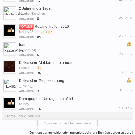
Antworten:
17
2 Jahre und 2 Tage...
MinchenBienchen
28.08.16
Antworten:
0
Reallife Treffen 2016
Offiziell
hellboyPS
...
3
4
5
25.06.16
Antworten:
85
ban
RazzenPlays
28.03.16
Antworten:
5
Diskussion: Mobfarmregelungen
Cab502
...
2
13.03.16
Antworten:
34
Diskussion: Projektordnung
_Loki92_
11.02.16
Antworten:
3
Demographie Umfrage becrafted
hellboyPS
10.01.16
Antworten:
14
Thema 1 bis 20 von 100
Optionen für die Themenanzeige
(Du musst angemeldet oder registriert sein, um Beiträge zu verfassen. )